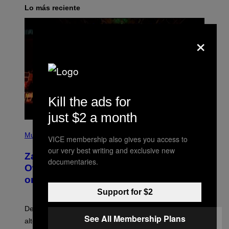
Lo más reciente
×
Kill the ads for
just $2 a month
(
P
Music
VICE membership also gives you access to
H
our very best writing and exclusive new
O
Zachary Cole Smith Wants a Publicly
T
documentaries.
O
Owned Music Streaming Library Built
B
on Spotify’s Dismantled Bones
Y
R
Support for $2
O
B
Determined assurance that there is, in fact, an
E
See All Membership Plans
R
alternative to capitalism? Zachary Cole Smith is
T