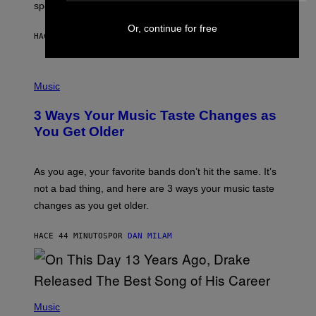
speaking my language.
O
P
Or, continue for free
A
HACE 19 MINUTOS
POR
LAUREN BOISVERT
N
U
C
C
P
I
H
Music
–
O
C
T
O
3 Ways Your Music Taste Changes as
O
R
I
You Get Older
B
L
I
L
S
U
/
S
As you age, your favorite bands don’t hit the same. It’s
C
T
O
not a bad thing, and here are 3 ways your music taste
R
R
A
changes as you get older.
B
T
I
I
S
O
HACE 44 MINUTOS
POR
DAN MILAM
V
N
I
B
A
Y
G
I
E
A
T
(
N
T
P
Music
W
Y