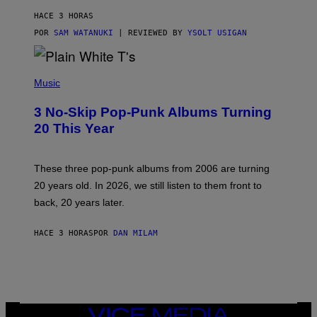
R
V
HACE 3 HORAS
I
C
POR
SAM WATANUKI
| REVIEWED BY
YSOLT USIGAN
E
P
H
Music
O
T
3 No-Skip Pop-Punk Albums Turning
O
B
20 This Year
Y
S
C
O
These three pop-punk albums from 2006 are turning
T
20 years old. In 2026, we still listen to them front to
T
G
back, 20 years later.
R
I
E
HACE 3 HORAS
POR
DAN MILAM
S
/
G
E
T
T
Y
VICE
I