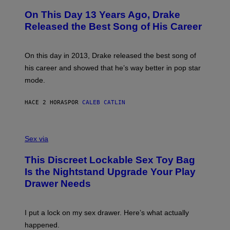
H
A
I
O
L
On This Day 13 Years Ago, Drake
M
T
D
A
O
I
Released the Best Song of His Career
G
B
E
E
Y
/
S
G
G
)
A
E
On this day in 2013, Drake released the best song of
R
T
his career and showed that he’s way better in pop star
Y
T
G
Y
mode.
E
I
R
M
S
A
HACE 2 HORAS
POR
CALEB CATLIN
H
G
O
E
F
S
S
F
A
Sex via
/
M
W
W
I
This Discreet Lockable Sex Toy Bag
A
R
T
E
Is the Nightstand Upgrade Your Play
A
I
Drawer Needs
N
M
U
A
K
G
I
E
I put a lock on my sex drawer. Here’s what actually
F
)
O
happened.