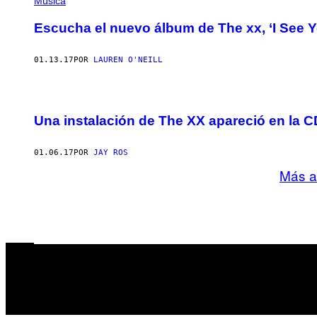
Música
Escucha el nuevo álbum de The xx, ‘I See Yo
01.13.17
POR
LAUREN O'NEILL
Una instalación de The XX apareció en la 
01.06.17
POR
JAY ROS
Más a