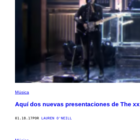
Música
Aquí dos nuevas presentaciones de The xx q
01.18.17
POR
LAUREN O'NEILL