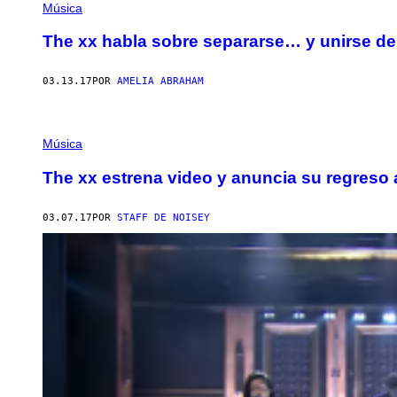
Música
The xx habla sobre separarse… y unirse d
03.13.17
POR
AMELIA ABRAHAM
Música
The xx estrena video y anuncia su regreso
03.07.17
POR
STAFF DE NOISEY