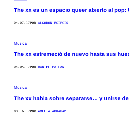
The xx es un espacio queer abierto al pop:
04.07.17
POR
ALGODÓN EGIPCIO
Música
The xx estremeció de nuevo hasta sus hues
04.05.17
POR
DANIEL PATLÁN
Música
The xx habla sobre separarse… y unirse d
03.16.17
POR
AMELIA ABRAHAM