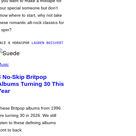
f you want to make a mixtape for
our special someone but don’t
now where to start, why not take
hese romantic alt-rock classics for
 spin?
ACE 8 HORAS
POR
LAUREN BOISVERT
usic
3 No-Skip Britpop
Albums Turning 30 This
Year
hese Britpop albums from 1996
re turning 30 in 2026. We still
isten to these defining albums
ront to back.