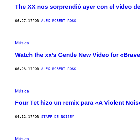
The XX nos sorprendió ayer con el vídeo del
06.27.17
POR
ALEX ROBERT ROSS
Música
Watch the xx’s Gentle New Video for «Brav
06.23.17
POR
ALEX ROBERT ROSS
Música
Four Tet hizo un remix para «A Violent Noi
04.12.17
POR
STAFF DE NOISEY
Música