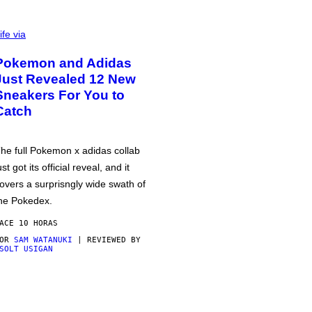
ife via
Pokemon and Adidas
Just Revealed 12 New
Sneakers For You to
Catch
he full Pokemon x adidas collab
ust got its official reveal, and it
overs a surprisngly wide swath of
he Pokedex.
ACE 10 HORAS
POR
SAM WATANUKI
| REVIEWED BY
SOLT USIGAN