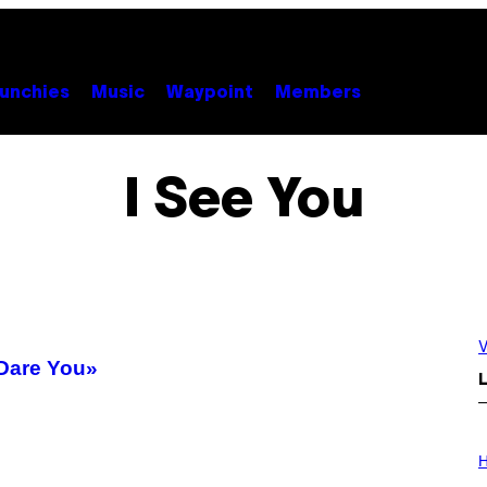
unchies
Music
Waypoint
Members
I See You
V
 Dare You»
L
I
L
H
L