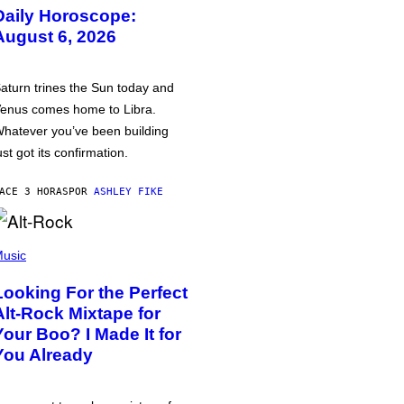
Daily Horoscope:
August 6, 2026
aturn trines the Sun today and
enus comes home to Libra.
hatever you’ve been building
ust got its confirmation.
ACE 3 HORAS
POR
ASHLEY FIKE
usic
Looking For the Perfect
Alt-Rock Mixtape for
Your Boo? I Made It for
You Already