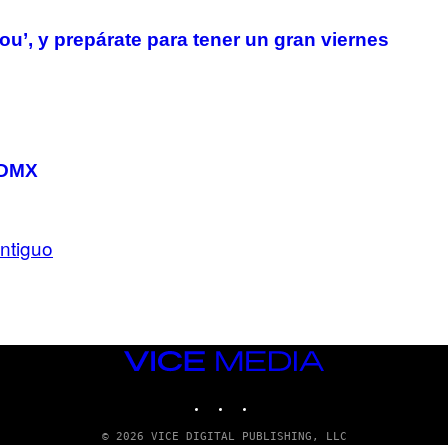
u’, y prepárate para tener un gran viernes
CDMX
ntiguo
VICE
MEDIA
INSTAGRAM
TIKTOK
YOUTUBE
© 2026 VICE DIGITAL PUBLISHING, LLC