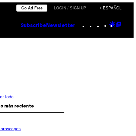
Go Ad Free
LOGIN / SIGN UP
+ ESPAÑOL
Instagram
TikTok
YouTube
Google
Goog
Subscribe
Newsletter
Discove
Top
Posts
er todo
o más reciente
oroscopes