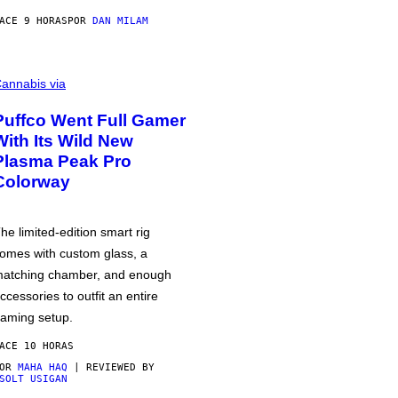
ACE 9 HORAS
POR
DAN MILAM
annabis via
Puffco Went Full Gamer
With Its Wild New
Plasma Peak Pro
Colorway
he limited-edition smart rig
omes with custom glass, a
atching chamber, and enough
ccessories to outfit an entire
aming setup.
ACE 10 HORAS
POR
MAHA HAQ
| REVIEWED BY
SOLT USIGAN