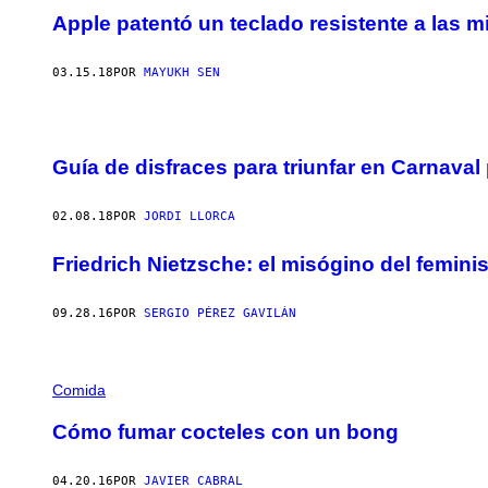
Apple patentó un teclado resistente a las m
03.15.18
POR
MAYUKH SEN
Guía de disfraces para triunfar en Carnava
02.08.18
POR
JORDI LLORCA
Friedrich Nietzsche: el misógino del femin
09.28.16
POR
SERGIO PÉREZ GAVILÁN
Comida
Cómo fumar cocteles con un bong
04.20.16
POR
JAVIER CABRAL