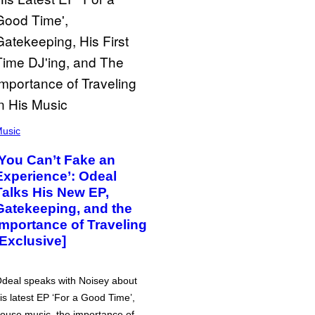
usic
‘You Can’t Fake an
Experience’: Odeal
Talks His New EP,
Gatekeeping, and the
Importance of Traveling
[Exclusive]
deal speaks with Noisey about
is latest EP ‘For a Good Time’,
ouse music, the importance of