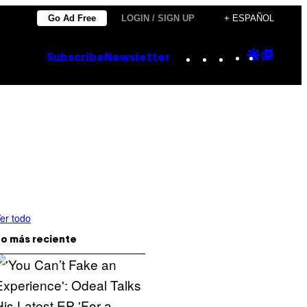
Go Ad Free
LOGIN / SIGN UP
+ ESPAÑOL
Instagram
TikTok
YouTube
Google
Goog
Subscribe
Newsletter
Discove
Top
Posts
er todo
o más reciente