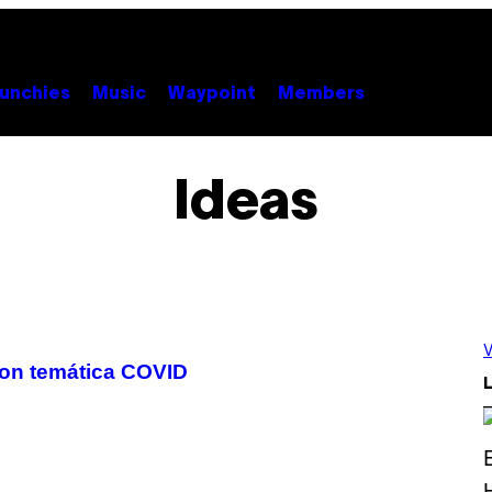
unchies
Music
Waypoint
Members
Ideas
V
con temática COVID
L