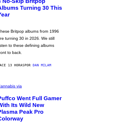
3 No-Skip Britpop
Albums Turning 30 This
Year
hese Britpop albums from 1996
re turning 30 in 2026. We still
isten to these defining albums
ront to back.
ACE 13 HORAS
POR
DAN MILAM
annabis via
Puffco Went Full Gamer
With Its Wild New
Plasma Peak Pro
Colorway