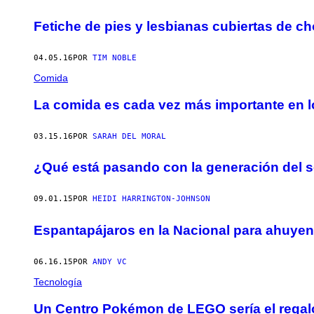
Fetiche de pies y lesbianas cubiertas de c
04.05.16
POR
TIM NOBLE
Comida
La comida es cada vez más importante en l
03.15.16
POR
SARAH DEL MORAL
¿Qué está pasando con la generación del s
09.01.15
POR
HEIDI HARRINGTON-JOHNSON
Espantapájaros en la Nacional para ahuyen
06.16.15
POR
ANDY VC
Tecnología
Un Centro Pokémon de LEGO sería el regal