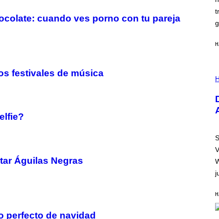
N
)
t
hocolate: cuando ves porno con tu pareja
g
H
I
os festivales de música
L
H
L
U
S
T
R
elfie?
A
T
I
S
O
V
N
B
tar Águilas Negras
W
Y
j
R
E
E
H
S
A
.
o perfecto de navidad