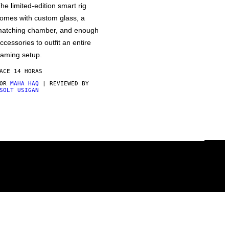
he limited-edition smart rig
omes with custom glass, a
atching chamber, and enough
ccessories to outfit an entire
aming setup.
ACE 14 HORAS
POR
MAHA HAQ
| REVIEWED BY
SOLT USIGAN