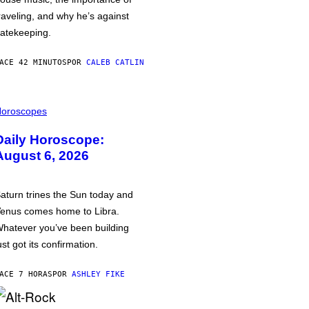
raveling, and why he’s against
atekeeping.
ACE 42 MINUTOS
POR
CALEB CATLIN
oroscopes
Daily Horoscope:
August 6, 2026
aturn trines the Sun today and
enus comes home to Libra.
hatever you’ve been building
ust got its confirmation.
ACE 7 HORAS
POR
ASHLEY FIKE