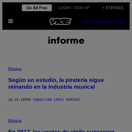
Saltar
Go Ad Free
LOGIN / SIGN UP
+ ESPAÑOL
al
Abrir
contenido
SUBSCRIBE
NEWSLETTER
Menú
informe
Música
Según un estudio, la piratería sigue
reinando en la industria musical
10.10.18
POR
SEBASTIÁN LÓPEZ RAMÍREZ
Música
En 2017, las ventas de vinilo superaron