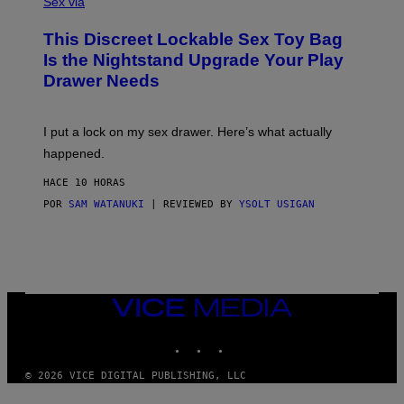
Sex via
/
M
W
W
I
This Discreet Lockable Sex Toy Bag
A
R
T
E
Is the Nightstand Upgrade Your Play
A
I
Drawer Needs
N
M
U
A
K
G
I
E
I put a lock on my sex drawer. Here’s what actually
F
)
O
happened.
R
V
HACE 10 HORAS
I
C
POR
SAM WATANUKI
| REVIEWED BY
YSOLT USIGAN
E
VICE
MEDIA
INSTAGRAM
TIKTOK
YOUTUBE
© 2026 VICE DIGITAL PUBLISHING, LLC