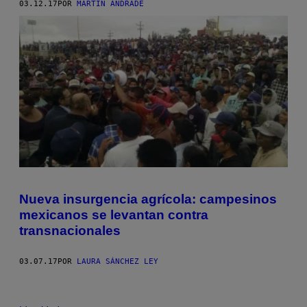
03.12.17
POR
MARTÍN ANDRADE
Nueva insurgencia agrícola: campesinos
mexicanos se levantan contra
transnacionales
03.07.17
POR
LAURA SÁNCHEZ LEY