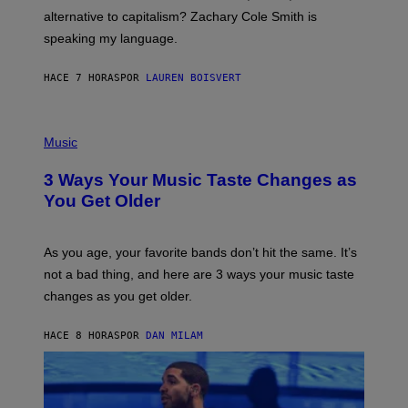
R
alternative to capitalism? Zachary Cole Smith is
T
speaking my language.
O
P
A
HACE 7 HORAS
POR
LAUREN BOISVERT
N
U
C
C
P
I
H
Music
–
O
C
T
O
3 Ways Your Music Taste Changes as
O
R
I
You Get Older
B
L
I
L
S
U
/
S
As you age, your favorite bands don’t hit the same. It’s
C
T
O
not a bad thing, and here are 3 ways your music taste
R
R
A
changes as you get older.
B
T
I
I
S
O
HACE 8 HORAS
POR
DAN MILAM
V
N
I
B
A
Y
G
I
E
A