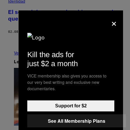
Identidad
El sexo doloroso es el problema sexual
×
que más angustia a las mujeres
02.08.17
POR
KIMBERLY LAWSON
Más antiguo
Ver todo
Kill the ads for
just $2 a month
Lo más reciente
VICE membership also gives you access to
our very best writing and exclusive new
documentaries.
Support for $2
See All Membership Plans
P