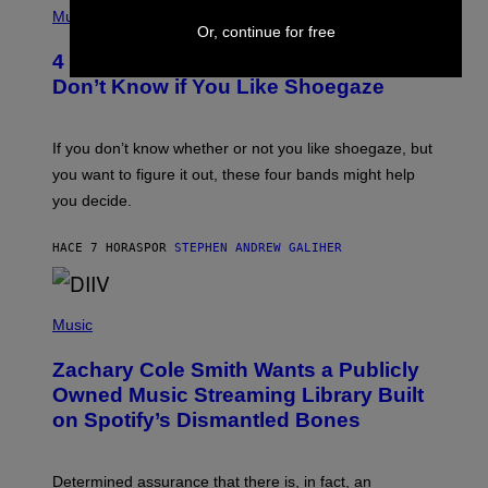
H
Music
Or, continue for free
O
T
4 Shoegaze Songs to Listen to if You
O
B
Don’t Know if You Like Shoegaze
Y
S
C
O
If you don’t know whether or not you like shoegaze, but
T
you want to figure it out, these four bands might help
T
L
you decide.
E
G
A
HACE 7 HORAS
POR
STEPHEN ANDREW GALIHER
T
O
/
(
G
P
Music
E
H
T
O
T
Zachary Cole Smith Wants a Publicly
T
Y
O
I
Owned Music Streaming Library Built
B
M
on Spotify’s Dismantled Bones
Y
A
R
G
O
E
B
S
Determined assurance that there is, in fact, an
E