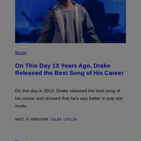
T
N
T
W
Y
A
I
L
M
D
A
I
G
E
E
/
S
G
)
E
(
T
P
Music
T
H
Y
O
I
On This Day 13 Years Ago, Drake
T
M
O
Released the Best Song of His Career
A
B
G
Y
E
G
S
A
On this day in 2013, Drake released the best song of
R
his career and showed that he’s way better in pop star
Y
G
mode.
E
R
S
HACE 9 HORAS
POR
CALEB CATLIN
H
O
F
S
F
A