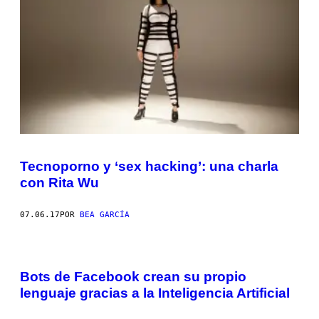
Tecnoporno y ‘sex hacking’: una charla
con Rita Wu
07.06.17
POR
BEA GARCÍA
Bots de Facebook crean su propio
lenguaje gracias a la Inteligencia Artificial