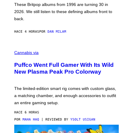
E
These Britpop albums from 1996 are turning 30 in
L
2026. We still listen to these defining albums front to
S
V
back.
A
N
I
HACE 4 HORAS
POR
DAN MILAM
P
E
R
C
E
O
Cannabis via
N
U
/
R
G
Puffco Went Full Gamer With Its Wild
T
E
E
T
New Plasma Peak Pro Colorway
S
T
Y
Y
O
I
F
M
The limited-edition smart rig comes with custom glass,
P
A
a matching chamber, and enough accessories to outfit
U
G
F
E
an entire gaming setup.
F
S
C
HACE 6 HORAS
O
POR
MAHA HAQ
| REVIEWED BY
YSOLT USIGAN