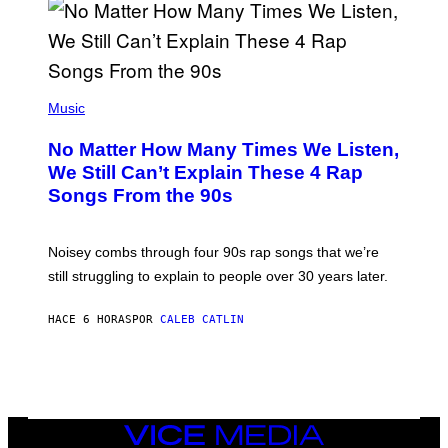
N
I
N
T
E
N
(
D
P
Music
O
H
O
No Matter How Many Times We Listen,
T
O
We Still Can’t Explain These 4 Rap
B
Songs From the 90s
Y
D
A
V
Noisey combs through four 90s rap songs that we’re
I
D
still struggling to explain to people over 30 years later.
C
O
R
HACE 6 HORAS
POR
CALEB CATLIN
I
O
/
R
E
D
F
VICE
E