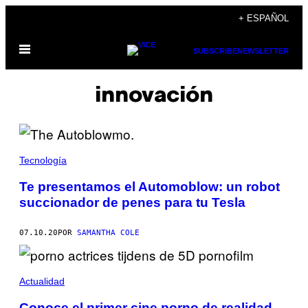
Saltar
+ ESPAÑOL
al
Abrir
contenido
SUBSCRIBE
NEWSLETTER
Menú
innovación
Tecnología
Te presentamos el Automoblow: un robot
succionador de penes para tu Tesla
07.10.20
POR
SAMANTHA COLE
Actualidad
Conoce el primer cine porno de realidad