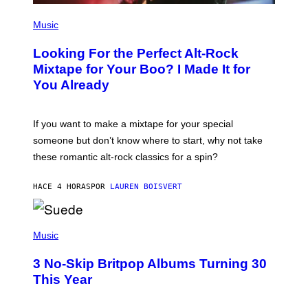
(
P
Music
H
O
Looking For the Perfect Alt-Rock
T
O
Mixtape for Your Boo? I Made It for
B
You Already
Y
M
I
C
If you want to make a mixtape for your special
K
H
someone but don’t know where to start, why not take
U
these romantic alt-rock classics for a spin?
T
S
O
HACE 4 HORAS
POR
LAUREN BOISVERT
N
/
R
E
P
D
H
Music
F
O
E
T
R
3 No-Skip Britpop Albums Turning 30
O
N
B
This Year
S
Y
)
N
I