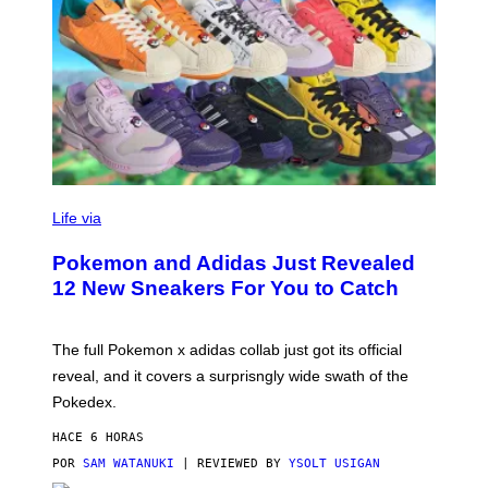
V
I
Life via
A
P
Pokemon and Adidas Just Revealed
O
K
12 New Sneakers For You to Catch
E
M
O
N
The full Pokemon x adidas collab just got its official
/
reveal, and it covers a surprisngly wide swath of the
A
D
Pokedex.
I
D
HACE 6 HORAS
A
S
POR
SAM WATANUKI
| REVIEWED BY
YSOLT USIGAN
/