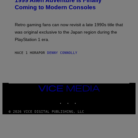
1999 Alien Adventure Is Finally
E
N
Coming to Modern Consoles
S
H
O
T
Retro gaming fans can now revisit a late 1990s title that
:
was original exclusive to the Japan region during the
A
S
PlayStation 1 era.
C
I
I
HACE 1 HORA
POR
DENNY CONNOLLY
VICE
MEDIA
INSTAGRAM
TIKTOK
YOUTUBE
© 2026 VICE DIGITAL PUBLISHING, LLC