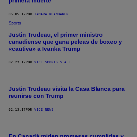
primera muerte
06.05.17
POR
TAMARA KHANDAKER
Sports
Justin Trudeau, el primer ministro
canadiense que gana peleas de boxeo y
«cautiva» a Ivanka Trump
02.23.17
POR
VICE SPORTS STAFF
Justin Trudeau visita la Casa Blanca para
reunirse con Trump
02.13.17
POR
VICE NEWS
En Canadá miden promesas cumplidas y