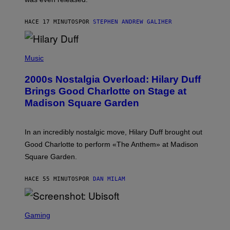
C
A
R
HACE 17 MINUTOS
POR
STEPHEN ANDREW GALIHER
T
H
Y
/
P
G
H
Music
E
O
T
T
T
2000s Nostalgia Overload: Hilary Duff
O
Y
B
Brings Good Charlotte on Stage at
I
Y
M
Madison Square Garden
E
A
M
G
M
E
A
S
In an incredibly nostalgic move, Hilary Duff brought out
M
C
Good Charlotte to perform «The Anthem» at Madison
I
Square Garden.
N
T
Y
HACE 55 MINUTOS
POR
DAN MILAM
R
E
/
G
S
E
C
Gaming
T
R
T
E