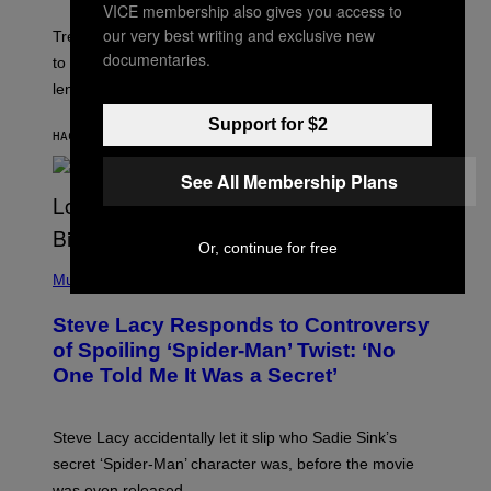
H
VICE membership also gives you access to
O
our very best writing and exclusive new
T
Trekkies will soon be able to use these themed decks
:
documentaries.
to learn how to play Magic: The Gathering through the
W
I
lens of Star Trek.
Z
A
Support for $2
R
HACE 6 MINUTOS
POR
DENNY CONNOLLY
D
S
See All Membership Plans
O
F
T
H
Or, continue for free
E
P
C
H
Music
O
O
A
T
S
Steve Lacy Responds to Controversy
O
T
B
of Spoiling ‘Spider-Man’ Twist: ‘No
Y
One Told Me It Was a Secret’
J
A
M
I
Steve Lacy accidentally let it slip who Sadie Sink’s
E
M
secret ‘Spider-Man’ character was, before the movie
C
was even released.