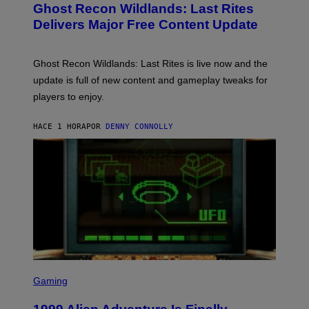
Y
Ghost Recon Wildlands: Last Rites
E
I
N
Delivers Major Free Content Update
M
S
A
H
G
O
E
T
Ghost Recon Wildlands: Last Rites is live now and the
S
:
F
update is full of new content and gameplay tweaks for
U
O
B
players to enjoy.
R
I
S
S
I
O
HACE 1 HORA
POR
DENNY CONNOLLY
R
F
I
T
U
S
X
M
S
C
Gaming
R
E