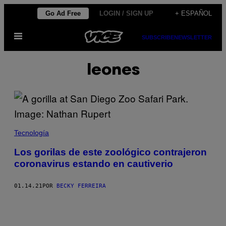
Saltar
Go Ad Free
LOGIN / SIGN UP
+ ESPAÑOL
al
Abrir
contenido
SUBSCRIBE
NEWSLETTER
Menú
leones
Tecnología
Los gorilas de este zoológico contrajeron
coronavirus estando en cautiverio
01.14.21
POR
BECKY FERREIRA