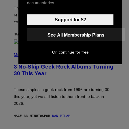
documentaries.
O
T
The Perlica Fortnite skin has been revealed. Here is its
:
release date and how to get the Arknights: Endfield
E
Support for $2
P
cosmetic for free.
I
C
G
See All Membership Plans
HACE 17 MINUTOS
POR
BRENT KOEPP
A
M
E
P
S
Or, continue for free
H
Music
O
T
3 No-Skip Geek Rock Albums Turning
O
B
30 This Year
Y
B
O
B
These staples in geek rock from 1996 are turning 30
B
this year, yet we still listen to them front to back in
E
R
2026.
G
/
G
HACE 33 MINUTOS
POR
DAN MILAM
E
T
T