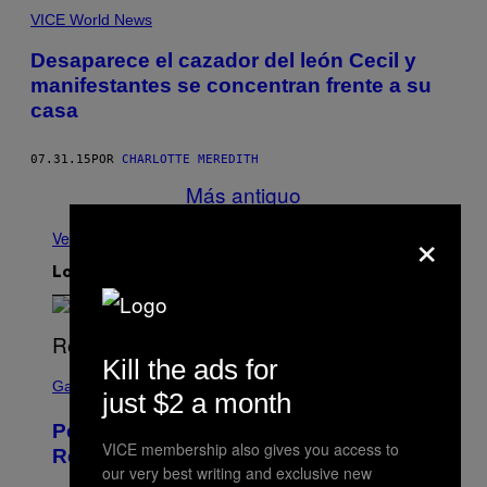
VICE World News
Desaparece el cazador del león Cecil y
manifestantes se concentran frente a su
casa
07.31.15
POR
CHARLOTTE MEREDITH
Más antiguo
×
Ver todo
Lo más reciente
Kill the ads for
S
C
Gaming
just $2 a month
R
E
Perlica Fortnite Skin Revealed –
E
VICE membership also gives you access to
N
Release Date and How to Get It Free
S
our very best writing and exclusive new
H