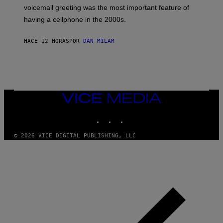
R
voicemail greeting was the most important feature of
Y
having a cellphone in the 2000s.
B
O
J
HACE 12 HORAS
POR
DAN MILAM
O
R
Q
U
E
Z
/
G
VICE
E
MEDIA
T
INSTAGRAM
TIKTOK
YOUTUBE
T
Y
I
© 2026 VICE DIGITAL PUBLISHING, LLC
M
A
G
E
S