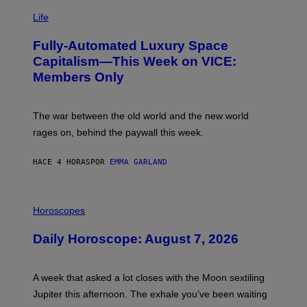
I
Y
M
Life
I
A
M
G
A
Fully-Automated Luxury Space
E
G
:
E
Capitalism—This Week on VICE:
N
S
Members Only
I
C
K
D
The war between the old world and the new world
O
V
rages on, behind the paywall this week.
E
HACE 4 HORAS
POR
EMMA GARLAND
I
L
Horoscopes
L
U
Daily Horoscope: August 7, 2026
S
T
R
A
A week that asked a lot closes with the Moon sextiling
T
I
Jupiter this afternoon. The exhale you’ve been waiting
O