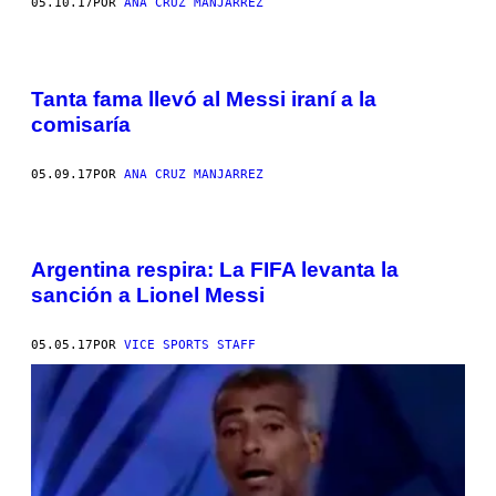
05.10.17
POR
ANA CRUZ MANJARREZ
Tanta fama llevó al Messi iraní a la
comisaría
05.09.17
POR
ANA CRUZ MANJARREZ
Argentina respira: La FIFA levanta la
sanción a Lionel Messi
05.05.17
POR
VICE SPORTS STAFF