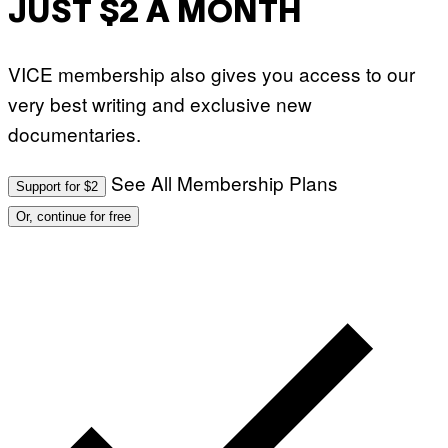
O
JUST $2 A MONTH
D
I
S
N
VICE membership also gives you access to our
E
Y
very best writing and exclusive new
documentaries.
See All Membership Plans
Support for $2
Or, continue for free