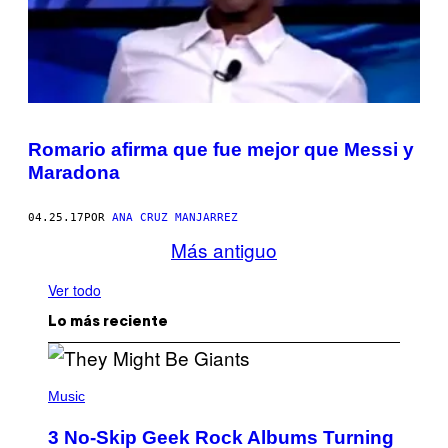
Romario afirma que fue mejor que Messi y
Maradona
04.25.17
POR
ANA CRUZ MANJARREZ
Más antiguo
Ver todo
Lo más reciente
P
H
Music
O
T
3 No-Skip Geek Rock Albums Turning
O