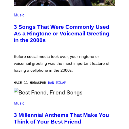
P
H
Music
O
T
3 Songs That Were Commonly Used
O
B
As a Ringtone or Voicemail Greeting
Y
in the 2000s
G
R
E
G
Before social media took over, your ringtone or
O
R
voicemail greeting was the most important feature of
Y
having a cellphone in the 2000s.
B
O
J
HACE 11 HORAS
POR
DAN MILAM
O
R
Q
U
P
E
H
Music
Z
O
/
T
G
3 Millennial Anthems That Make You
O
E
B
Think of Your Best Friend
T
Y
T
K