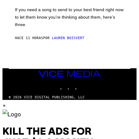
Y
E
I
V
If you need a song to send to your best friend right now
M
I
A
to let them know you’re thinking about them, here’s
N
G
W
three.
E
I
S
N
T
HACE 11 HORAS
POR
LAUREN BOISVERT
E
R
/
G
E
T
T
VICE
Y
MEDIA
I
M
INSTAGRAM
TIKTOK
YOUTUBE
A
G
E
© 2026 VICE DIGITAL PUBLISHING, LLC
S
×
F
O
R
R
A
D
KILL THE ADS FOR
I