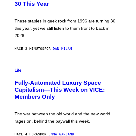
B
30 This Year
Y
B
O
B
These staples in geek rock from 1996 are turning 30
B
this year, yet we still listen to them front to back in
E
R
2026.
G
/
G
HACE 2 MINUTOS
POR
DAN MILAM
E
T
T
I
Y
M
Life
I
A
M
G
A
Fully-Automated Luxury Space
E
G
:
E
Capitalism—This Week on VICE:
N
S
Members Only
I
C
K
D
The war between the old world and the new world
O
V
rages on, behind the paywall this week.
E
HACE 4 HORAS
POR
EMMA GARLAND