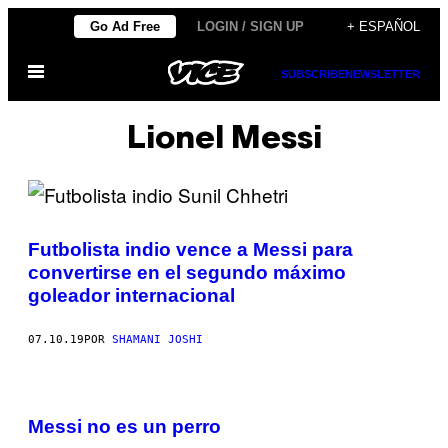
Saltar
Go Ad Free
LOGIN / SIGN UP
+ ESPAÑOL
al
Abrir
contenido
SUBSCRIBE
NEWSLETTER
Menú
Lionel Messi
Futbolista indio vence a Messi para
convertirse en el segundo máximo
goleador internacional
07.10.19
POR
SHAMANI JOSHI
Messi no es un perro