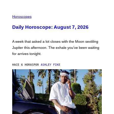
I
L
Horoscopes
L
U
Daily Horoscope: August 7, 2026
S
T
R
A
A week that asked a lot closes with the Moon sextiling
T
I
Jupiter this afternoon. The exhale you’ve been waiting
O
for arrives tonight.
N
B
Y
HACE 6 HORAS
POR
ASHLEY FIKE
R
E
E
S
A
.