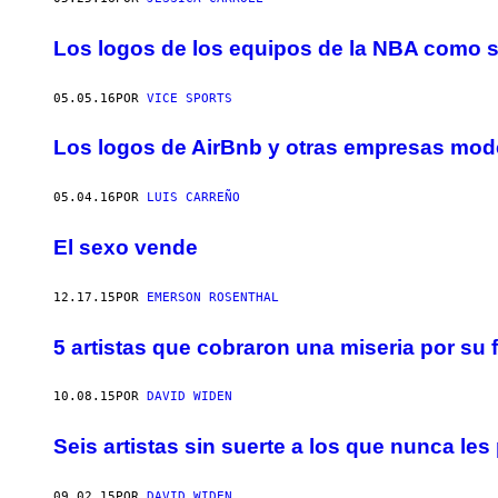
Los logos de los equipos de la NBA como s
05.05.16
POR
VICE SPORTS
Los logos de AirBnb y otras empresas mode
05.04.16
POR
LUIS CARREÑO
El sexo vende
12.17.15
POR
EMERSON ROSENTHAL
5 artistas que cobraron una miseria por su
10.08.15
POR
DAVID WIDEN
Seis artistas sin suerte a los que nunca l
09.02.15
POR
DAVID WIDEN