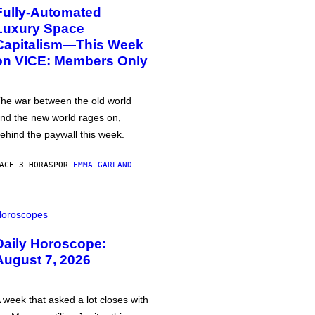
Fully-Automated
Luxury Space
Capitalism—This Week
on VICE: Members Only
he war between the old world
nd the new world rages on,
ehind the paywall this week.
ACE 3 HORAS
POR
EMMA GARLAND
oroscopes
Daily Horoscope:
August 7, 2026
 week that asked a lot closes with