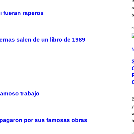
t
N
B
a
Y
i fueran raperos
b
R
E
E
H
S
A
.
rnas salen de un libro de 1989
P
H
M
O
T
O
B
Y
G
R
E
G
 famoso trabajo
O
R
B
Y
y
B
O
w
J
es pagaron por sus famosas obras
O
h
R
Q
U
H