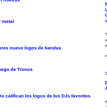
G
E
:
N
I
C
y metal
K
D
O
V
T
E
a
b
eores nueve logos de bandas
H
Juego de Tronos
I
L
H
L
U
S
T
R
A
o califican los logos de tus DJs favoritos
T
I
A
O