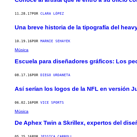
11.28.17
POR
CLARA LÓPEZ
Una breve historia de la tipografía del heav
10.19.16
POR
MARNIE SEHAYEK
Música
Escuela para diseñadores gráficos: Los p
08.17.16
POR
DIEGO URDANETA
Así serían los logos de la NFL en versión 
06.02.16
POR
VICE SPORTS
Música
De Aphex Twin a Skrillex, expertos del diseñ
05.25.16
POR
JESSICA CARROLL