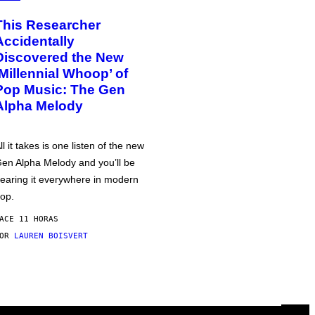
This Researcher
Accidentally
Discovered the New
‘Millennial Whoop’ of
Pop Music: The Gen
Alpha Melody
ll it takes is one listen of the new
en Alpha Melody and you’ll be
earing it everywhere in modern
op.
ACE 11 HORAS
POR
LAUREN BOISVERT