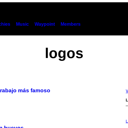
hies
Music
Waypoint
Members
logos
 trabajo más famoso
V
L
I
M
L
A
con huevos