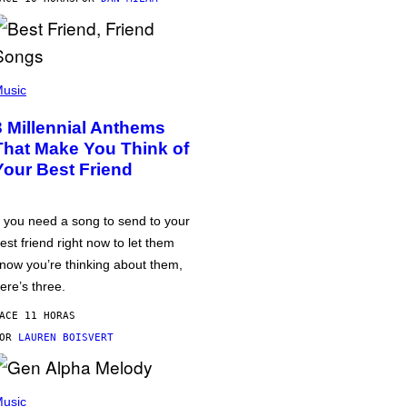
usic
3 Millennial Anthems
That Make You Think of
Your Best Friend
f you need a song to send to your
est friend right now to let them
now you’re thinking about them,
ere’s three.
ACE 11 HORAS
POR
LAUREN BOISVERT
usic