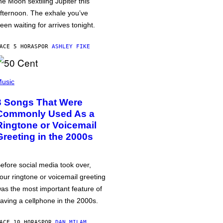
he Moon sextiling Jupiter this
fternoon. The exhale you’ve
een waiting for arrives tonight.
ACE 5 HORAS
POR
ASHLEY FIKE
usic
3 Songs That Were
Commonly Used As a
Ringtone or Voicemail
Greeting in the 2000s
efore social media took over,
our ringtone or voicemail greeting
as the most important feature of
aving a cellphone in the 2000s.
ACE 10 HORAS
POR
DAN MILAM