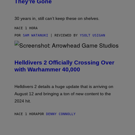
They’re Gone
30 years in, still can’t keep these on shelves.
HACE 1 HORA
POR
SAM WATANUKI
| REVIEWED BY
YSOLT USIGAN
S
C
R
Helldivers 2 Officially Crossing Over
E
with Warhammer 40,000
E
N
S
H
Helldivers 2 details a huge update that is arriving on
O
T
August 12 and bringing a ton of new content to the
:
2024 hit.
A
R
R
HACE 1 HORA
POR
DENNY CONNOLLY
O
W
H
E
A