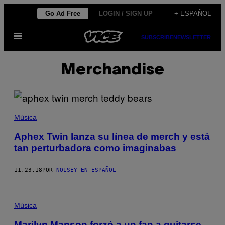
Saltar
Go Ad Free
LOGIN / SIGN UP
+ ESPAÑOL
al
Abrir
contenido
SUBSCRIBE
NEWSLETTER
Menú
Merchandise
Música
Aphex Twin lanza su línea de merch y está
tan perturbadora como imaginabas
11.23.18
POR
NOISEY EN ESPAÑOL
Música
Marilyn Manson forzó a un fan a quitarse