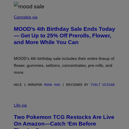
C
O
Cannabis via
U
R
MOOD’s 4th Birthday Sale Ends Today
T
E
— Get Up to 25% Off Prerolls, Flower,
S
and More While You Can
Y
O
F
M
MOOD’s 4th birthday sale includes their entire lineup of
O
O
flower, gummies, seltzers, concentrates, pre-rolls, and
D
more.
HACE 1 HORA
POR
MAHA HAQ
| REVIEWED BY
YSOLT USIGAN
Life via
Two Pokemon TCG Restocks Are Live
On Amazon—Catch ‘Em Before