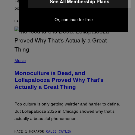
See All Membership Plans
A
Featuring some of the worst Millennial-era offenses in
R
pop music clichés.
C
B
R
Or, continue for free
HACE 46 MINUTOS
POR
LAUREN BOISVERT
O
U
S
S
E
L
Y
/
(
R
P
Music
E
H
D
O
Monoculture is Dead, and
F
T
E
O
Lollapalooza Proved Why That’s
R
V
N
Actually a Great Thing
I
S
A
)
T
-
Pop culture is only getting weirder and harder to define.
M
O
But Lollapalooza 2026 in Chicago showed why that’s
B
actually a beautiful phenomenon.
I
L
E
HACE 1 HORA
POR
CALEB CATLIN
)