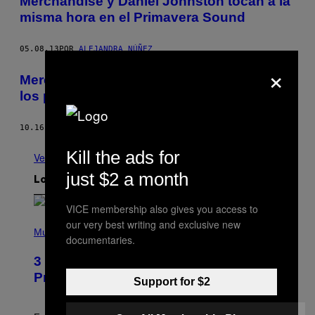
Merchandise y Daniel Johnston tocan a la
misma hora en el Primavera Sound
05.08.13
POR
ALEJANDRA NÚÑEZ
×
Merchandise son los nuevos Smiths para
los punks
10.16.12
POR
ALEJANDRA NÚÑEZ
Kill the ads for
Ver todo
just $2 a month
Lo más reciente
VICE membership also gives you access to
(
our very best writing and exclusive new
P
Music
documentaries.
H
O
3 Insufferable Pop Music Tropes That
T
O
Predate the Gen Alpha Melody
Support for $2
B
Y
M