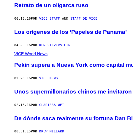
Retrato de un oligarca ruso
06.13.16
POR
VICE STAFF
AND
STAFF DE VICE
Los orígenes de los ‘Papeles de Panama’
04.05.16
POR
KEN SILVERSTEIN
VICE World News
Pekín supera a Nueva York como capital mu
02.26.16
POR
VICE NEWS
Unos supermillonarios chinos me invitaron
02.18.16
POR
CLARISSA WEI
​De dónde saca realmente su fortuna Dan Bil
08.31.15
POR
DREW MILLARD