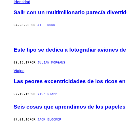
Identidad
Salir con un multimillonario parecía diverti
04.28.20
POR
JILL DODD
Este tipo se dedica a fotografiar aviones de
09.13.17
POR
JULIAN MORGANS
Viajes
Las peores excentricidades de los ricos e
07.19.16
POR
VICE STAFF
Seis cosas que aprendimos de los papele
07.01.16
POR
JACK BLOCKER