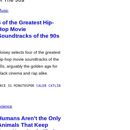
usic
4 of the Greatest Hip-
Hop Movie
Soundtracks of the 90s
oisey selects four of the greatest
ip-hop movie soundtracks of the
0s, arguably the golden age for
lack cinema and rap alike.
ACE 31 MINUTOS
POR
CALEB CATLIN
cience
Humans Aren’t the Only
Animals That Keep