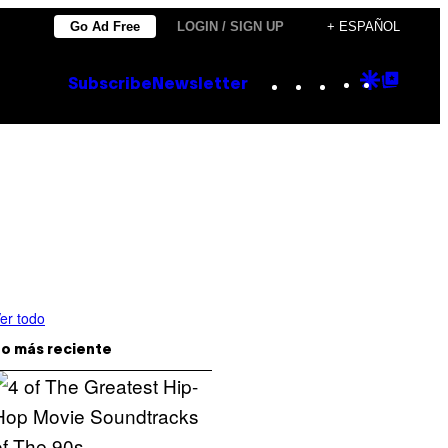
Go Ad Free
LOGIN / SIGN UP
+ ESPAÑOL
Instagram
TikTok
YouTube
Google
Goog
Subscribe
Newsletter
Discove
Top
Posts
er todo
o más reciente