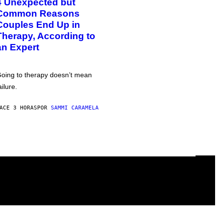
4 Unexpected but
Common Reasons
Couples End Up in
Therapy, According to
an Expert
oing to therapy doesn’t mean
ailure.
ACE 3 HORAS
POR
SAMMI CARAMELA