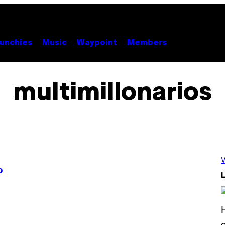
unchies
Music
Waypoint
Members
multimillonarios
V
o
L