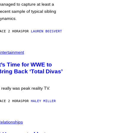
anaged to capture at least a
ecent sample of typical sibling
ynamics.
ACE 2 HORAS
POR
LAUREN BOISVERT
ntertainment
It’s Time for WWE to
Bring Back ‘Total Divas’
t really was peak reality TV.
ACE 2 HORAS
POR
HALEY MILLER
elationships