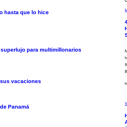
(
P
M
do hasta que lo hice
H
O
T
O
B
Y
P
O
O
 superlujo para multimillonarios
N
L
A
h
R
9
N
A
B
L
/
n sus vacaciones
G
H
A
R
C
I
P
A
H
S
s de Panamá
/
O
P
T
I
O
C
:
O
I