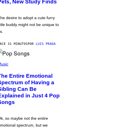
Pets, New Study Finds
he desire to adopt a cute furry
ittle buddy might not be unique to
s.
ACE 31 MINUTOS
POR
LUIS PRADA
usic
The Entire Emotional
Spectrum of Having a
Sibling Can Be
Explained in Just 4 Pop
Songs
k, so maybe not the
entire
motional spectrum, but we