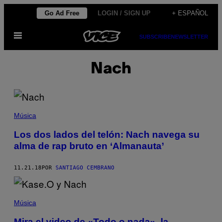
Saltar
Go Ad Free
LOGIN / SIGN UP
+ ESPAÑOL
al
Abrir
contenido
SUBSCRIBE
NEWSLETTER
Menú
Nach
Música
Los dos lados del telón: Nach navega su
alma de rap bruto en ‘Almanauta’
11.21.18
POR
SANTIAGO CEMBRANO
Música
Mira el video de «Todo o nada», la