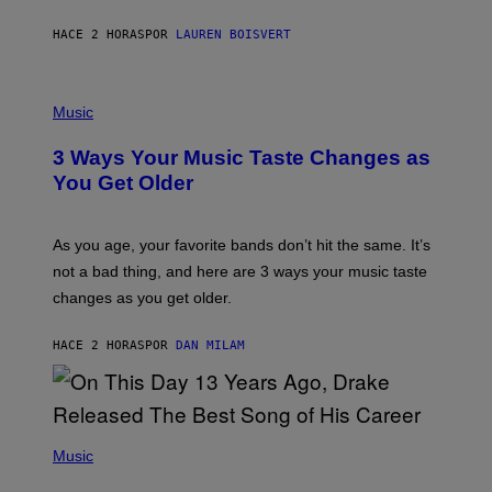
P
A
HACE 2 HORAS
POR
LAUREN BOISVERT
N
U
C
C
P
I
H
Music
–
O
C
T
O
3 Ways Your Music Taste Changes as
O
R
I
You Get Older
B
L
I
L
S
U
/
S
As you age, your favorite bands don’t hit the same. It’s
C
T
O
not a bad thing, and here are 3 ways your music taste
R
R
A
changes as you get older.
B
T
I
I
S
O
HACE 2 HORAS
POR
DAN MILAM
V
N
I
B
A
Y
G
I
E
A
T
(
N
T
P
Music
W
Y
H
A
I
O
L