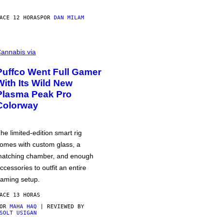
ACE 12 HORAS
POR
DAN MILAM
annabis via
Puffco Went Full Gamer
With Its Wild New
Plasma Peak Pro
Colorway
he limited-edition smart rig
omes with custom glass, a
atching chamber, and enough
ccessories to outfit an entire
aming setup.
ACE 13 HORAS
POR
MAHA HAQ
| REVIEWED BY
SOLT USIGAN