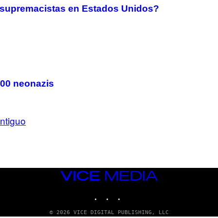
s supremacistas en Estados Unidos?
000 neonazis
ntiguo
VICE
MEDIA
INSTAGRAM
TIKTOK
YOUTUBE
© 2026 VICE DIGITAL PUBLISHING, LLC