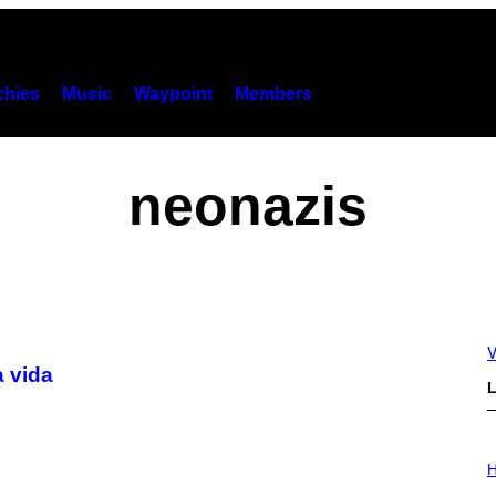
hies
Music
Waypoint
Members
neonazis
V
a vida
L
I
L
H
L