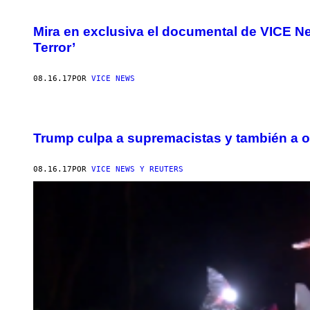
Mira en exclusiva el documental de VICE Ne
Terror’
08.16.17
POR
VICE NEWS
Trump culpa a supremacistas y también a opo
08.16.17
POR
VICE NEWS Y REUTERS