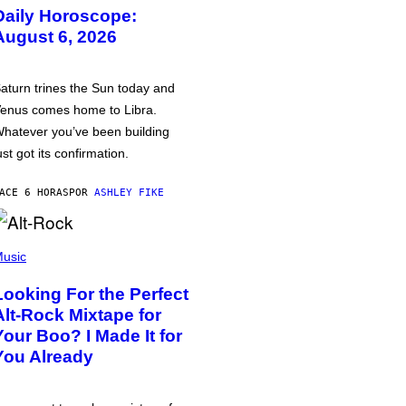
Daily Horoscope:
August 6, 2026
aturn trines the Sun today and
enus comes home to Libra.
hatever you’ve been building
ust got its confirmation.
ACE 6 HORAS
POR
ASHLEY FIKE
usic
Looking For the Perfect
Alt-Rock Mixtape for
Your Boo? I Made It for
You Already