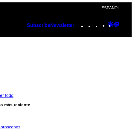
+ ESPAÑOL
Instagram
TikTok
YouTube
Google
Googl
Subscribe
Newsletter
Discover
Top
Posts
er todo
o más reciente
oroscopes