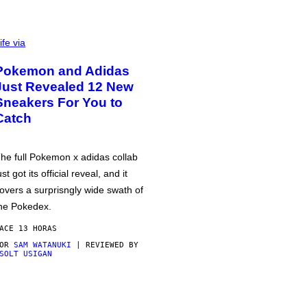
ife via
Pokemon and Adidas
Just Revealed 12 New
Sneakers For You to
Catch
he full Pokemon x adidas collab
ust got its official reveal, and it
overs a surprisngly wide swath of
he Pokedex.
ACE 13 HORAS
POR
SAM WATANUKI
| REVIEWED BY
SOLT USIGAN