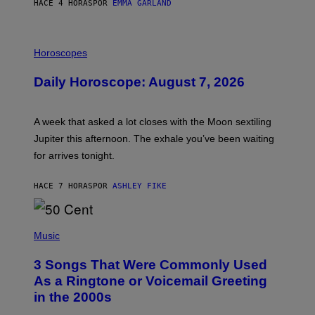
HACE 4 HORAS
POR
EMMA GARLAND
I
L
Horoscopes
L
U
Daily Horoscope: August 7, 2026
S
T
R
A
A week that asked a lot closes with the Moon sextiling
T
I
Jupiter this afternoon. The exhale you’ve been waiting
O
for arrives tonight.
N
B
Y
HACE 7 HORAS
POR
ASHLEY FIKE
R
E
E
S
P
A
H
Music
.
O
T
3 Songs That Were Commonly Used
O
B
As a Ringtone or Voicemail Greeting
Y
in the 2000s
G
R