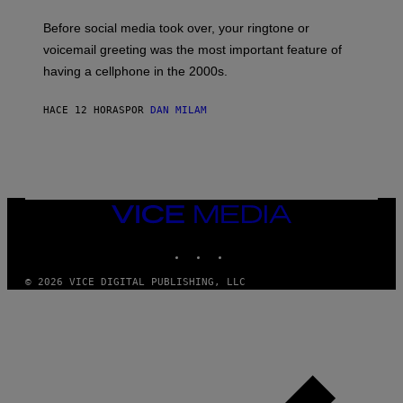
E
G
Before social media took over, your ringtone or
O
R
voicemail greeting was the most important feature of
Y
having a cellphone in the 2000s.
B
O
J
HACE 12 HORAS
POR
DAN MILAM
O
R
Q
U
E
Z
/
G
VICE
E
MEDIA
T
INSTAGRAM
TIKTOK
YOUTUBE
T
Y
I
© 2026 VICE DIGITAL PUBLISHING, LLC
M
A
G
E
S