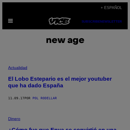
Saltar
+ ESPAÑOL
al
Abrir
contenido
SUBSCRIBE
NEWSLETTER
Menú
new age
Actualidad
El Lobo Estepario es el mejor youtuber
que ha dado España
11.09.17
POR
POL RODELLAR
Dinero
¿Cómo fue que Enya se convirtió en una