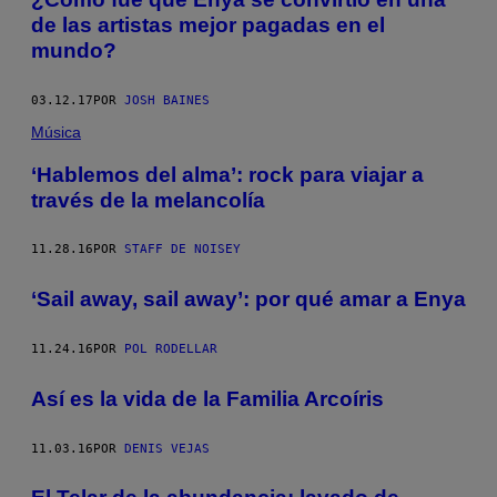
de las artistas mejor pagadas en el
mundo?
03.12.17
POR
JOSH BAINES
Música
‘Hablemos del alma’: rock para viajar a
través de la melancolía
11.28.16
POR
STAFF DE NOISEY
‘Sail away, sail away’: por qué amar a Enya
11.24.16
POR
POL RODELLAR
Así es la vida de la Familia Arcoíris
11.03.16
POR
DENIS VEJAS