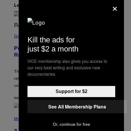
×
Lo más reciente
S
C
Gaming
Kill the ads for
R
E
just $2 a month
Perlica Fortnite Skin Revealed –
E
N
Release Date and How to Get It Free
S
VICE membership also gives you access to
H
O
our very best writing and exclusive new
T
The Perlica Fortnite skin has been revealed. Here is its
documentaries.
:
release date and how to get the Arknights: Endfield
E
P
cosmetic for free.
I
Support for $2
C
G
HACE 24 MINUTOS
POR
BRENT KOEPP
A
See All Membership Plans
M
E
P
S
H
Music
O
Or, continue for free
T
3 No-Skip Geek Rock Albums Turning