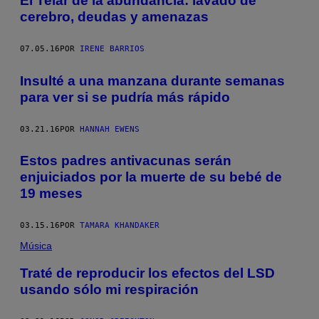
El Telar de la abundancia: lavado de
cerebro, deudas y amenazas
07.05.16
POR
IRENE BARRIOS
Insulté a una manzana durante semanas
para ver si se pudría más rápido
03.21.16
POR
HANNAH EWENS
Estos padres antivacunas serán
enjuiciados por la muerte de su bebé de
19 meses
03.15.16
POR
TAMARA KHANDAKER
Música
Traté de reproducir los efectos del LSD
usando sólo mi respiración