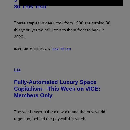
O
B
30 This Year
Y
B
O
B
These staples in geek rock from 1996 are turning 30
B
this year, yet we still listen to them front to back in
E
R
2026.
G
/
G
HACE 40 MINUTOS
POR
DAN MILAM
E
T
T
I
Y
M
Life
I
A
M
G
A
Fully-Automated Luxury Space
E
G
:
E
Capitalism—This Week on VICE:
N
S
Members Only
I
C
K
D
The war between the old world and the new world
O
V
rages on, behind the paywall this week.
E