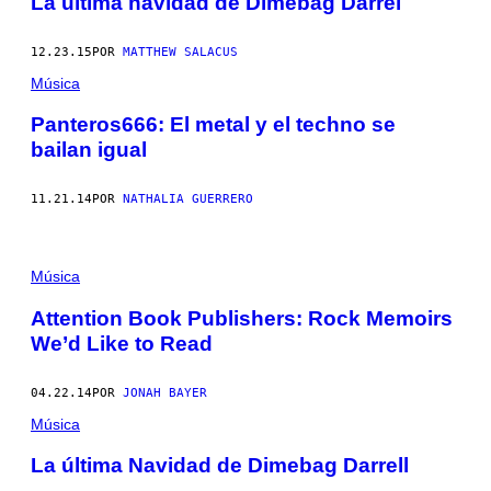
La última navidad de Dimebag Darrel
12.23.15
POR
MATTHEW SALACUS
Música
Panteros666: El metal y el techno se
bailan igual
11.21.14
POR
NATHALIA GUERRERO
Música
Attention Book Publishers: Rock Memoirs
We’d Like to Read
04.22.14
POR
JONAH BAYER
Música
La última Navidad de Dimebag Darrell