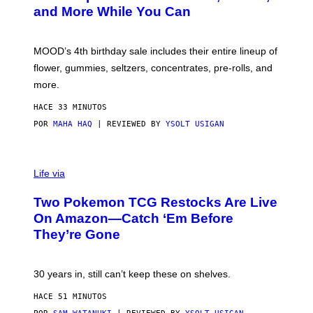
S
and More While You Can
Y
O
F
M
MOOD’s 4th birthday sale includes their entire lineup of
O
O
flower, gummies, seltzers, concentrates, pre-rolls, and
D
more.
HACE 33 MINUTOS
POR
MAHA HAQ
| REVIEWED BY
YSOLT USIGAN
Life via
Two Pokemon TCG Restocks Are Live
On Amazon—Catch ‘Em Before
They’re Gone
30 years in, still can’t keep these on shelves.
HACE 51 MINUTOS