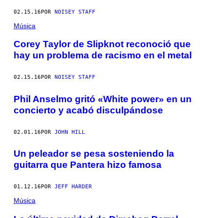
02.15.16
POR
NOISEY STAFF
Música
Corey Taylor de Slipknot reconoció que
hay un problema de racismo en el metal
02.15.16
POR
NOISEY STAFF
Phil Anselmo gritó «White power» en un
concierto y acabó disculpándose
02.01.16
POR
JOHN HILL
Un peleador se pesa sosteniendo la
guitarra que Pantera hizo famosa
01.12.16
POR
JEFF HARDER
Música