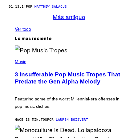
01.13.14
POR
MATTHEW SALACUS
Más antiguo
Ver todo
Lo más reciente
(
P
Music
H
O
3 Insufferable Pop Music Tropes That
T
O
Predate the Gen Alpha Melody
B
Y
M
A
Featuring some of the worst Millennial-era offenses in
R
pop music clichés.
C
B
R
HACE 13 MINUTOS
POR
LAUREN BOISVERT
O
U
S
S