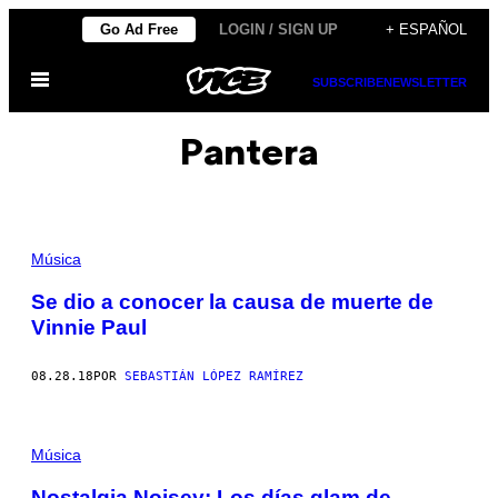
Saltar
Go Ad Free
LOGIN / SIGN UP
+ ESPAÑOL
al
Abrir
contenido
SUBSCRIBE
NEWSLETTER
Menú
Pantera
Música
Se dio a conocer la causa de muerte de
Vinnie Paul
08.28.18
POR
SEBASTIÁN LÓPEZ RAMÍREZ
Música
Nostalgia Noisey: Los días glam de