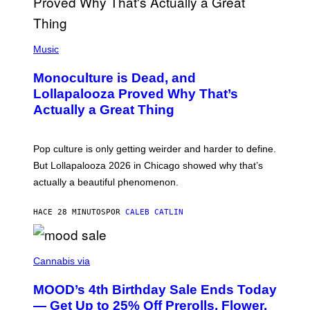
E
L
Y
/
(
R
P
Music
E
H
D
O
Monoculture is Dead, and
F
T
E
O
Lollapalooza Proved Why That’s
R
V
N
Actually a Great Thing
I
S
A
)
T
-
Pop culture is only getting weirder and harder to define.
M
O
But Lollapalooza 2026 in Chicago showed why that’s
B
actually a beautiful phenomenon.
I
L
E
HACE 28 MINUTOS
POR
CALEB CATLIN
)
C
O
Cannabis via
U
R
MOOD’s 4th Birthday Sale Ends Today
T
E
— Get Up to 25% Off Prerolls, Flower,