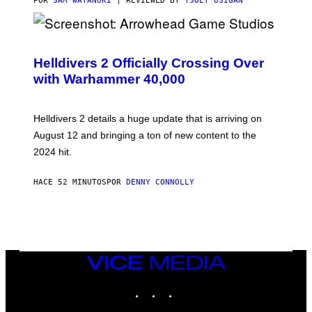
POR
SAM WATANUKI
| REVIEWED BY
YSOLT USIGAN
S
C
R
Helldivers 2 Officially Crossing Over
E
with Warhammer 40,000
E
N
S
H
Helldivers 2 details a huge update that is arriving on
O
T
August 12 and bringing a ton of new content to the
:
2024 hit.
A
R
R
HACE 52 MINUTOS
POR
DENNY CONNOLLY
O
W
H
E
A
D
G
A
VICE
M
MEDIA
E
INSTAGRAM
TIKTOK
YOUTUBE
S
T
U