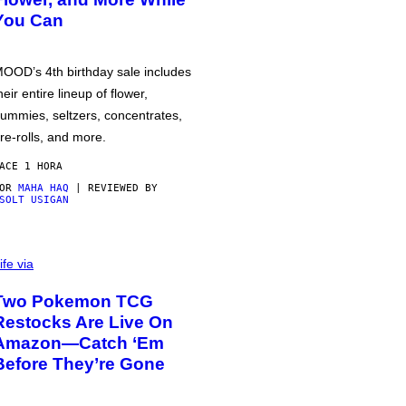
You Can
OOD’s 4th birthday sale includes
heir entire lineup of flower,
ummies, seltzers, concentrates,
re-rolls, and more.
ACE 1 HORA
POR
MAHA HAQ
| REVIEWED BY
SOLT USIGAN
ife via
Two Pokemon TCG
Restocks Are Live On
Amazon—Catch ‘Em
Before They’re Gone