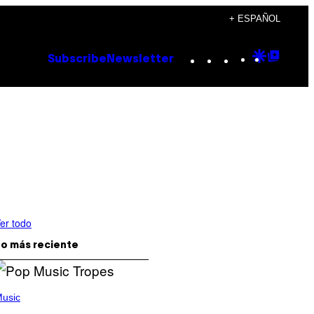
+ ESPAÑOL
Instagram
TikTok
YouTube
Google
Goog
Subscribe
Newsletter
Discove
Top
Posts
er todo
o más reciente
usic