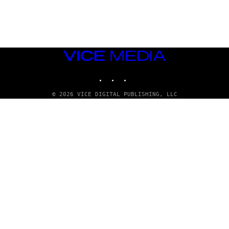
A
D
G
A
M
E
S
VICE
T
MEDIA
U
INSTAGRAM
TIKTOK
YOUTUBE
D
I
O
© 2026 VICE DIGITAL PUBLISHING, LLC
S