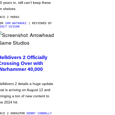
0 years in, still can’t keep these
n shelves.
ACE 2 HORAS
POR
SAM WATANUKI
| REVIEWED BY
SOLT USIGAN
Helldivers 2 Officially
Crossing Over with
Warhammer 40,000
elldivers 2 details a huge update
hat is arriving on August 12 and
ringing a ton of new content to
he 2024 hit.
ACE 2 HORAS
POR
DENNY CONNOLLY