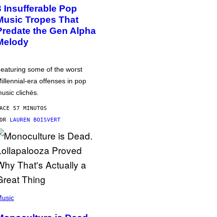
3 Insufferable Pop
Music Tropes That
Predate the Gen Alpha
Melody
eaturing some of the worst
illennial-era offenses in pop
usic clichés.
ACE 57 MINUTOS
POR
LAUREN BOISVERT
usic