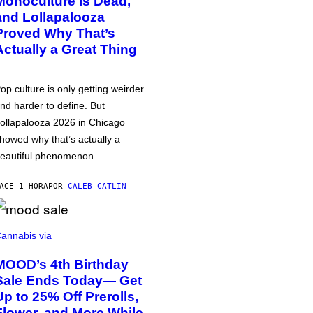
Monoculture is Dead,
and Lollapalooza
Proved Why That’s
Actually a Great Thing
op culture is only getting weirder
nd harder to define. But
ollapalooza 2026 in Chicago
howed why that’s actually a
eautiful phenomenon.
ACE 1 HORA
POR
CALEB CATLIN
annabis via
MOOD’s 4th Birthday
Sale Ends Today— Get
Up to 25% Off Prerolls,
Flower, and More While