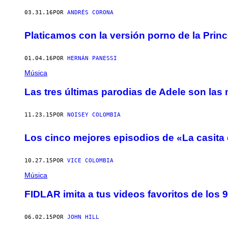
03.31.16
POR
ANDRÉS CORONA
Platicamos con la versión porno de la Prin
01.04.16
POR
HERNÁN PANESSI
Música
Las tres últimas parodias de Adele son las
11.23.15
POR
NOISEY COLOMBIA
Los cinco mejores episodios de «La casita
10.27.15
POR
VICE COLOMBIA
Música
FIDLAR imita a tus videos favoritos de los
06.02.15
POR
JOHN HILL