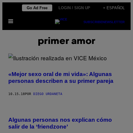
Saltar
Go Ad Free
LOGIN / SIGN UP
+ ESPAÑOL
al
Abrir
contenido
SUBSCRIBE
NEWSLETTER
Menú
primer amor
«Mejor sexo oral de mi vida»: Algunas
personas describen a su primer pareja
10.15.18
POR
DIEGO URDANETA
Algunas personas nos explican cómo
salir de la ‘friendzone’