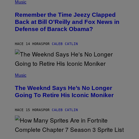
P
Music
/
H
W
O
I
Remember the Time Jeezy Clapped
T
R
O
Back at Bill O’Reilly and Fox News in
E
B
I
Defense of Barack Obama?
Y
M
T
A
I
G
M
HACE 14 HORAS
POR
CALEB CATLIN
E
M
)
O
S
E
N
(
F
P
Music
E
H
L
O
D
The Weeknd Says He’s No Longer
T
E
O
Going To Retire His Iconic Moniker
R
B
/
Y
G
P
E
HACE 15 HORAS
POR
CALEB CATLIN
E
T
D
T
R
Y
O
I
B
M
E
S
A