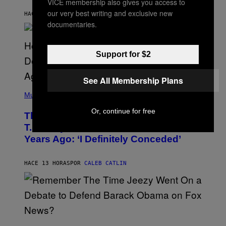
B
VICE membership also gives you access to
Y
our very best writing and exclusive new
HACE 6 HORAS
POR
ASHLEY FIKE
R
documentaries.
E
E
S
A
.
Support for $2
See All Membership Plans
(
P
Music
H
O
Or, continue for free
The 90s Hip-Hop Legend Who Made
T
O
T.I. Delay His Debut Album Over 20
B
Years Ago: ‘I Definitely Conceded’
Y
J
O
H
HACE 13 HORAS
POR
CALEB CATLIN
N
N
Y
N
U
N
E
(
Z