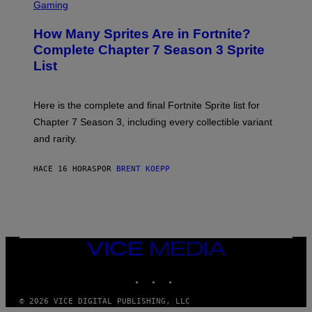
C
C
G
Gaming
E
R
E
R
E
S
How Many Sprites Are in Fortnite?
R
E
)
A
N
Complete Chapter 7 Season 3 Sprite
/
S
List
G
H
E
O
T
T
T
:
Here is the complete and final Fortnite Sprite list for
Y
E
I
P
Chapter 7 Season 3, including every collectible variant
M
I
A
and rarity.
C
G
G
E
A
S
HACE 16 HORAS
POR
BRENT KOEPP
M
F
E
O
S
R
L
I
V
E
VICE
N
MEDIA
A
T
INSTAGRAM
TIKTOK
YOUTUBE
I
O
© 2026 VICE DIGITAL PUBLISHING, LLC
N