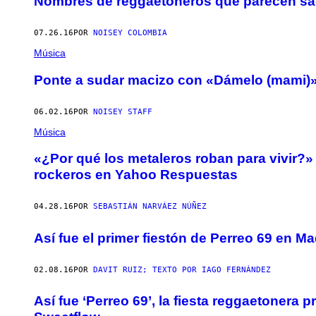
Nombres de reggaetoneros que parecen sa
07.26.16
POR
NOISEY COLOMBIA
Música
Ponte a sudar macizo con «Dámelo (mami)»
06.02.16
POR
NOISEY STAFF
Música
«¿Por qué los metaleros roban para vivir?»
rockeros en Yahoo Respuestas
04.28.16
POR
SEBASTIÁN NARVÁEZ NÚÑEZ
Así fue el primer fiestón de Perreo 69 en Ma
02.08.16
POR
DAVIT RUIZ; TEXTO POR IAGO FERNÁNDEZ
Así fue ‘Perreo 69’, la fiesta reggaetoner