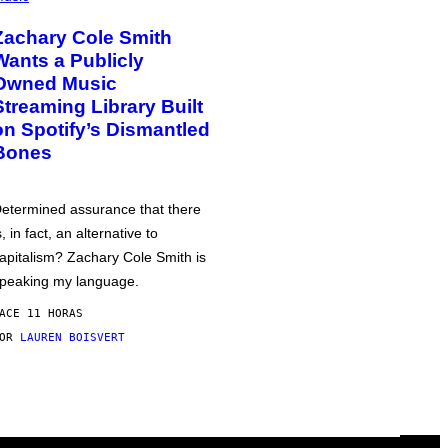
Zachary Cole Smith
Wants a Publicly
Owned Music
Streaming Library Built
on Spotify’s Dismantled
Bones
etermined assurance that there
s, in fact, an alternative to
apitalism? Zachary Cole Smith is
peaking my language.
ACE 11 HORAS
POR
LAUREN BOISVERT