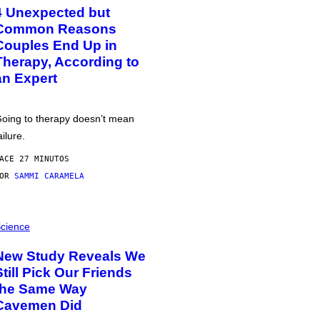
4 Unexpected but
Common Reasons
Couples End Up in
Therapy, According to
an Expert
oing to therapy doesn’t mean
ailure.
ACE 27 MINUTOS
POR
SAMMI CARAMELA
cience
New Study Reveals We
Still Pick Our Friends
the Same Way
Cavemen Did