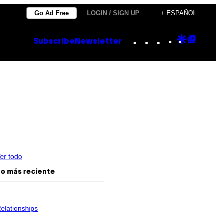
Go Ad Free
LOGIN / SIGN UP
+ ESPAÑOL
Instagram
TikTok
YouTube
Google
Goog
Subscribe
Newsletter
Discove
Top
Posts
er todo
o más reciente
elationships