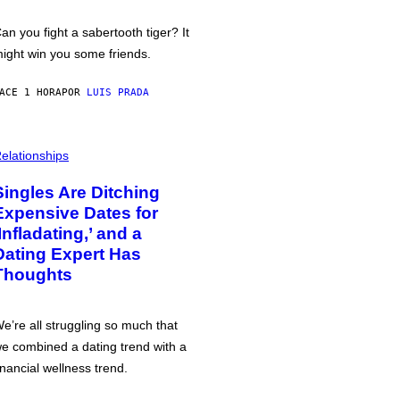
an you fight a sabertooth tiger? It
ight win you some friends.
ACE 1 HORA
POR
LUIS PRADA
elationships
Singles Are Ditching
Expensive Dates for
‘Infladating,’ and a
Dating Expert Has
Thoughts
e’re all struggling so much that
e combined a dating trend with a
inancial wellness trend.