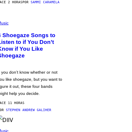
ACE 2 HORAS
POR
SAMMI CARAMELA
usic
4 Shoegaze Songs to
Listen to if You Don’t
Know if You Like
Shoegaze
f you don’t know whether or not
ou like shoegaze, but you want to
igure it out, these four bands
ight help you decide.
ACE 11 HORAS
POR
STEPHEN ANDREW GALIHER
usic