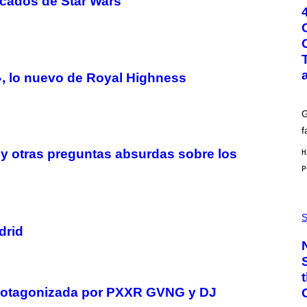
cados de Star Wars
T
O
:
G
C
S
H
U
, lo nuevo de Royal Highness
T
T
E
G
R
/
f
G
E
 y otras preguntas absurdas sobre los
H
T
T
Y
I
M
P
A
H
S
G
O
drid
E
T
S
O
:
C
S
A
a protagonizada por PXXR GVNG y DJ
-