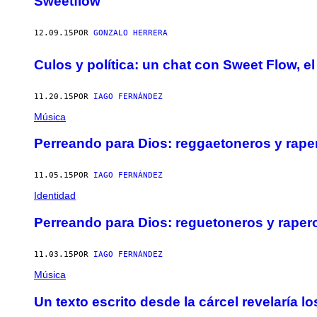
Sweetflow
12.09.15
POR
GONZALO HERRERA
Culos y política: un chat con Sweet Flow, e
11.20.15
POR
IAGO FERNÁNDEZ
Música
Perreando para Dios: reggaetoneros y raper
11.05.15
POR
IAGO FERNÁNDEZ
Identidad
Perreando para Dios: reguetoneros y rapero
11.03.15
POR
IAGO FERNÁNDEZ
Música
Un texto escrito desde la cárcel revelaría l