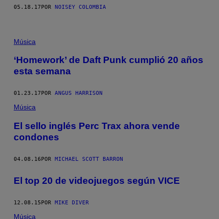
05.18.17
POR
NOISEY COLOMBIA
Música
‘Homework’ de Daft Punk cumplió 20 años
esta semana
01.23.17
POR
ANGUS HARRISON
Música
El sello inglés Perc Trax ahora vende
condones
04.08.16
POR
MICHAEL SCOTT BARRON
El top 20 de videojuegos según VICE
12.08.15
POR
MIKE DIVER
Música