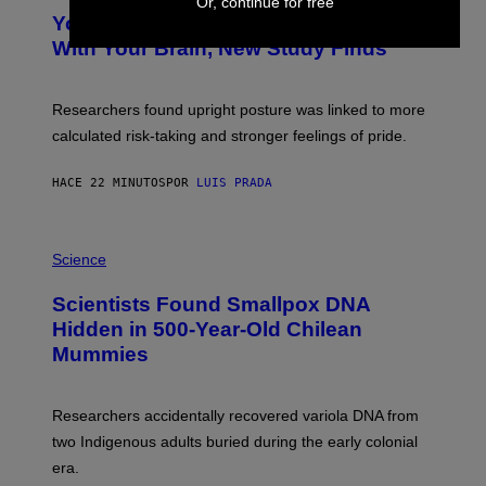
Or, continue for free
Y
T
I
Your Desk Height Could Be Messing
O
M
:
With Your Brain, New Study Finds
A
B
G
A
E
T
S
U
Researchers found upright posture was linked to more
H
calculated risk-taking and stronger feelings of pride.
A
N
T
HACE 22 MINUTOS
POR
LUIS PRADA
O
K
E
R
A
/
M
Science
G
U
E
C
Scientists Found Smallpox DNA
T
H
T
,
Hidden in 500-Year-Old Chilean
Y
M
I
Mummies
U
M
C
A
H
G
O
Researchers accidentally recovered variola DNA from
E
L
S
D
two Indigenous adults buried during the early colonial
E
era.
R
C