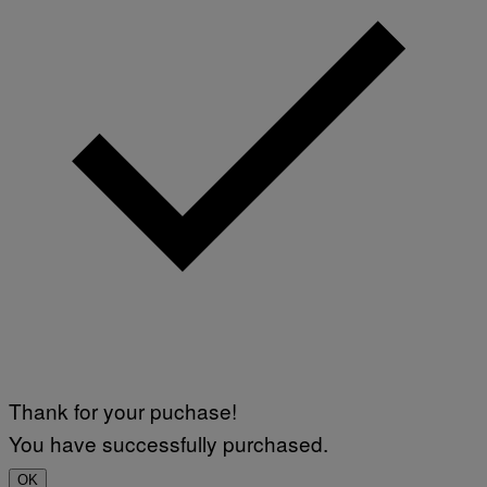
S
E
I
)
T
V
T
A
Y
L
I
)
M
A
G
E
S
Thank for your puchase!
You have successfully purchased.
OK