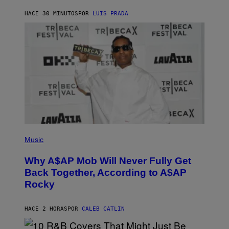
H
HACE 30 MINUTOS
POR
LUIS PRADA
I
L
E
A
N
M
U
M
M
Y
T
H
A
N
T
H
(
O
P
Music
S
H
E
O
Why A$AP Mob Will Never Fully Get
I
T
N
O
Back Together, According to A$AP
Q
B
Rocky
U
Y
E
N
S
O
T
A
HACE 2 HORAS
POR
CALEB CATLIN
I
M
O
G