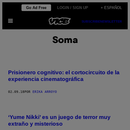
Saltar
Go Ad Free
LOGIN / SIGN UP
+ ESPAÑOL
al
Abrir
contenido
SUBSCRIBE
NEWSLETTER
Menú
Soma
Prisionero cognitivo: el cortocircuito de la
experiencia cinematográfica
02.09.18
POR
ERIKA ARROYO
‘Yume Nikki’ es un juego de terror muy
extraño y misterioso