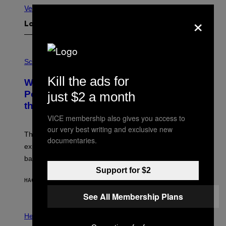
Ver todo
×
Lo más reciente
P
H
Science
O
T
Kill the ads for
Why NASA Wants to Send a Laser-
O
:
Powered Drone Into Caves Beneath
just $2 a month
N
the Moon
A
S
VICE membership also gives you access to
A
our very best writing and exclusive new
;
The LUX concept would use a fiber-optic tether to
D
documentaries.
R
explore lunar caves that could shelter future moon
P
bases.
I
X
Support for $2
E
HACE 18 MINUTOS
POR
LUIS PRADA
L
/
See All Membership Plans
G
E
P
T
H
Health
T
O