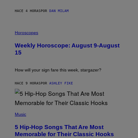
E
Y
/
HACE 4 HORAS
POR
DAN MILAM
G
E
T
I
T
L
Horoscopes
Y
L
I
U
M
Weekly Horoscope: August 9-August
S
A
T
G
15
R
E
A
S
T
I
How will your sign fare this week, stargazer?
O
N
B
HACE 9 HORAS
POR
ASHLEY FIKE
Y
R
E
E
S
(
A
P
Music
H
O
5 Hip-Hop Songs That Are Most
T
O
Memorable for Their Classic Hooks
B