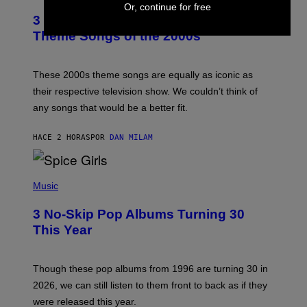
O
Or, continue for free
T
3 of the Best Alt-Rock Television
O
B
Theme Songs of the 2000s
Y
J
A
M
These 2000s theme songs are equally as iconic as
I
their respective television show. We couldn’t think of
E
M
any songs that would be a better fit.
C
C
A
HACE 2 HORAS
POR
DAN MILAM
R
T
H
P
Y
H
Music
/
O
W
T
I
3 No-Skip Pop Albums Turning 30
O
R
B
E
This Year
Y
I
T
M
I
A
M
G
Though these pop albums from 1996 are turning 30 in
R
E
2026, we can still listen to them front to back as if they
O
N
were released this year.