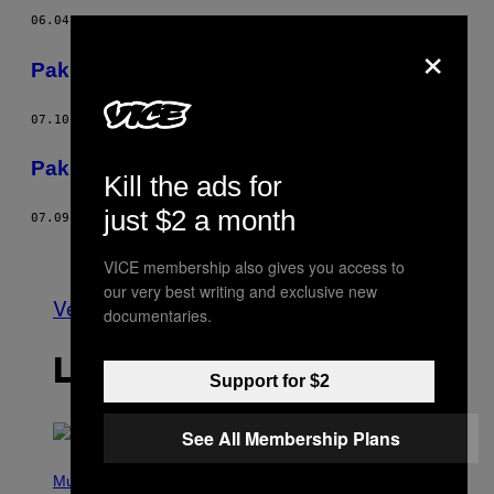
06.04.12
POR
SUROOSH ALVI
AND
STEPHANIE LEONG
×
Pakistan después de Bin Laden
07.10.11
POR
VICE STAFF
Pakistán después de Bin Laden
Kill the ads for
just $2 a month
07.09.11
POR
VICE BETA
Más antiguo
VICE membership also gives you access to
our very best writing and exclusive new
Ver todo
documentaries.
LO MÁS RECIENTE
Support for $2
See All Membership Plans
P
H
Music