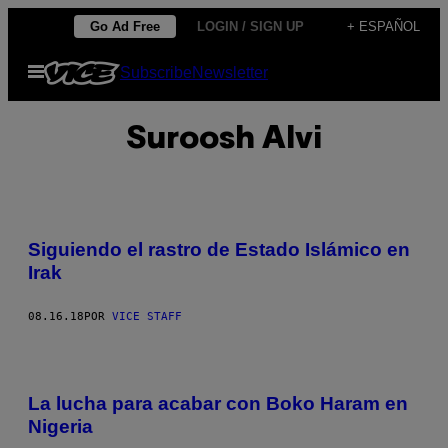
Saltar
Go Ad Free
LOGIN / SIGN UP
+ ESPAÑOL
al
Abrir
Subscribe
Newsletter
contenido
Menú
Suroosh Alvi
Siguiendo el rastro de Estado Islámico en
Irak
08.16.18
POR
VICE STAFF
La lucha para acabar con Boko Haram en
Nigeria