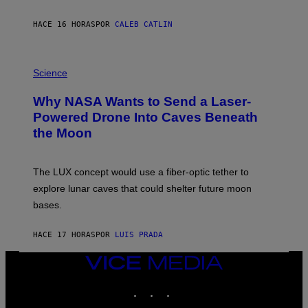
Y
S
HACE 16 HORAS
POR
CALEB CATLIN
T
E
V
E
P
G
H
Science
R
O
A
T
Why NASA Wants to Send a Laser-
N
O
I
:
Powered Drone Into Caves Beneath
T
N
the Moon
Z
A
/
S
W
A
I
;
The LUX concept would use a fiber-optic tether to
R
D
E
R
explore lunar caves that could shelter future moon
I
P
M
bases.
I
A
X
G
E
E
HACE 17 HORAS
POR
LUIS PRADA
L
)
/
G
VICE
E
MEDIA
T
INSTAGRAM
TIKTOK
YOUTUBE
T
Y