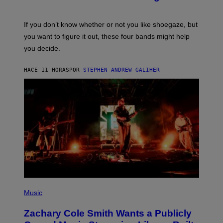
Y
M
S
A
C
G
O
If you don’t know whether or not you like shoegaze, but
E
T
S
you want to figure it out, these four bands might help
T
L
you decide.
E
G
A
HACE 11 HORAS
POR
STEPHEN ANDREW GALIHER
T
O
/
G
E
T
T
Y
I
M
A
G
E
S
(
P
Music
H
O
Zachary Cole Smith Wants a Publicly
T
O