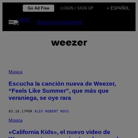
Saltar
Go Ad Free
LOGIN / SIGN UP
+ ESPAÑOL
al
Abrir
Subscribe
Newsletter
contenido
Menú
weezer
Música
Escucha la canción nueva de Weezer,
“Feels Like Summer”, que más que
veraniega, se oye rara
03.16.17
POR
ALEX ROBERT ROSS
Música
«California Kids», el nuevo video de