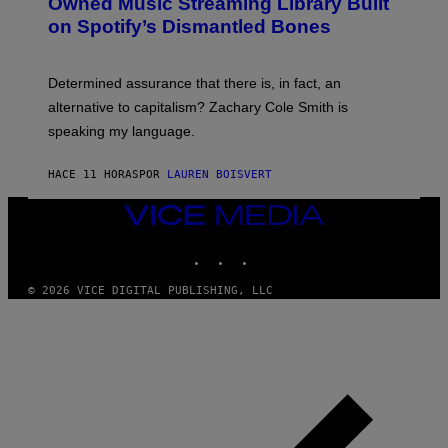
Owned Music Streaming Library Built
B
on Spotify’s Dismantled Bones
Y
R
O
B
Determined assurance that there is, in fact, an
E
R
alternative to capitalism? Zachary Cole Smith is
T
speaking my language.
O
P
A
HACE 11 HORAS
POR
LAUREN BOISVERT
N
U
C
VICE
C
MEDIA
I
INSTAGRAM
TIKTOK
YOUTUBE
–
C
O
© 2026 VICE DIGITAL PUBLISHING, LLC
R
B
I
S
/
C
O
R
B
I
S