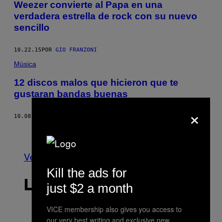
Weezer convierte al Papa en una
verdadera estrella de rock con su nuevo
sencillo
10.22.15
POR
GIO FRANZONI
Música
12 discos malos que hicieron que te
gustaran bandas buenas
×
10.08.15
POR
NOISEY STAFF
Nuevo
Más antiguo
Ver todo
Kill the ads for
LO MÁS RECIENTE
just $2 a month
VICE membership also gives you access to
our very best writing and exclusive new