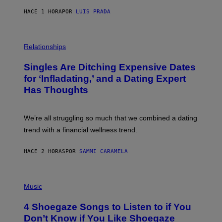
N
HACE 1 HORA
POR
LUIS PRADA
T
S
T
O
P
C
H
Relationships
K
O
/
T
Singles Are Ditching Expensive Dates
G
O
E
:
for ‘Infladating,’ and a Dating Expert
T
P
T
Has Thoughts
I
Y
X
I
E
M
L
We’re all struggling so much that we combined a dating
A
S
G
E
trend with a financial wellness trend.
E
F
S
F
E
HACE 2 HORAS
POR
SAMMI CARAMELA
C
T
/
P
G
H
Music
E
O
T
T
T
4 Shoegaze Songs to Listen to if You
O
Y
B
I
Don’t Know if You Like Shoegaze