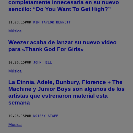
completamente innecesaria en su nuevo
sencillo: “Do You Want To Get High?”
11.03.15
POR
KIM TAYLOR BENNETT
Música
Weezer acaba de lanzar su nuevo video
para «Thank God For Girls»
10.26.15
POR
JOHN HILL
Música
La Etnnia, Adele, Bunbury, Florence + The
Machine y Junior Boys son algunos de los
artistas que estrenaron material esta
semana
10.23.15
POR
NOISEY STAFF
Música