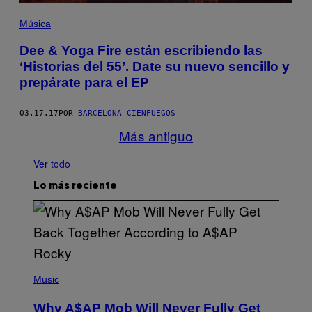
Música
Dee & Yoga Fire están escribiendo las
‘Historias del 55’. Date su nuevo sencillo y
prepárate para el EP
03.17.17
POR
BARCELONA CIENFUEGOS
Más antiguo
Ver todo
Lo más reciente
(
P
Music
H
O
Why A$AP Mob Will Never Fully Get
T