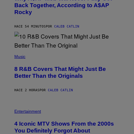
O
Back Together, According to A$AP
B
Rocky
Y
N
O
A
HACE 54 MINUTOS
POR
CALEB CATLIN
M
G
A
L
A
(
I
P
Music
/
H
G
O
E
8 R&B Covers That Might Just Be
T
T
O
Better Than the Originals
T
B
Y
Y
I
E
M
HACE 2 HORAS
POR
CALEB CATLIN
B
A
E
G
T
E
R
P
S
O
H
F
Entertainment
B
O
O
E
T
R
4 Iconic MTV Shows From the 2000s
R
O
T
T
:
R
You Definitely Forgot About
S
P
I