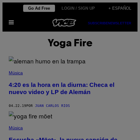
Saltar
Go Ad Free
LOGIN / SIGN UP
+ ESPAÑOL
al
Abrir
contenido
SUBSCRIBE
NEWSLETTER
Menú
Yoga Fire
Música
4:20 es la hora en la diurna: Checa el
nuevo video y LP de Alemán
04.22.19
POR
JUAN CARLOS RIOS
Música
Escucha «Möet», la nueva canción de