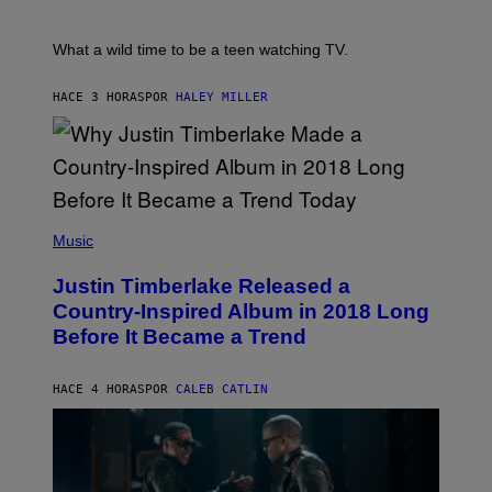
/
E
B
R
T
E
E
E
C
What a wild time to be a teen watching TV.
D
R
A
F
K
F
E
R
E
HACE 3 HORAS
POR
HALEY MILLER
R
A
S
N
M
T
S
E
I
)
R
V
/
A
G
L
E
)
(
T
P
Music
T
H
Y
O
I
Justin Timberlake Released a
T
M
O
Country-Inspired Album in 2018 Long
A
B
G
Before It Became a Trend
Y
E
C
S
H
R
HACE 4 HORAS
POR
CALEB CATLIN
I
S
T
O
P
H