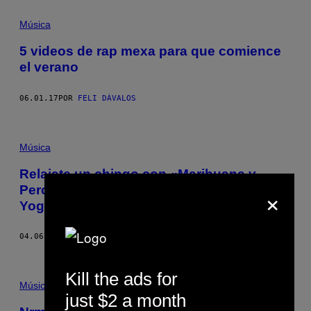
Música
5 videos de rap mexa para que comience
el verano
06.01.17
POR
FELI DÁVALOS
Música
Relajate un chingo con «Marihuana y
×
Percocet», el nuevo trabuco de Fntxy &
Yoga Fire
04.06.17
POR
JOEY MUÑOZ
Kill the ads for
Música
just $2 a month