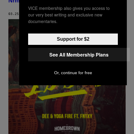
Nrmal 2017 x Noisey
VICE membership also gives you access to
our very best writing and exclusive new
03.25.17
POR
STAFF DE NOISEY
documentaries.
Support for $2
See All Membership Plans
Or, continue for free