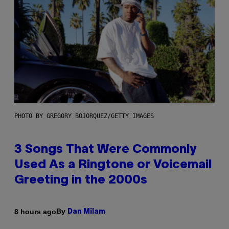
PHOTO BY GREGORY BOJORQUEZ/GETTY IMAGES
3 Songs That Were Commonly
Used As a Ringtone or Voicemail
Greeting in the 2000s
By
8 hours ago
Dan Milam