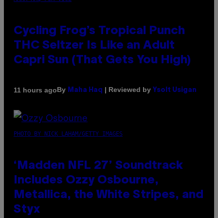
Cycling Frog’s Tropical Punch
THC Seltzer Is Like an Adult
Capri Sun (That Gets You High)
By
| Reviewed by
11 hours ago
Maha Haq
Ysolt Usigan
PHOTO BY NICK LAHAM/GETTY IMAGES
‘Madden NFL 27’ Soundtrack
Includes Ozzy Osbourne,
Metallica, the White Stripes, and
Styx