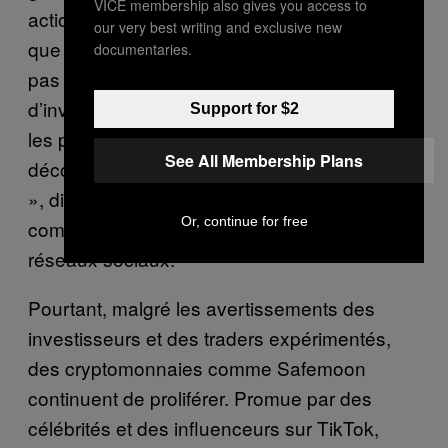
VICE membership also gives you access to
actions, elles peuvent grimper bien plus haut
our very best writing and exclusive new
que vous ne le pensez. « Je ne qualifierais
documentaries.
pas l’achat de cryptomonnaies
d’investissement. C’est comme la loterie ou
Support for $2
les paris, c’est basé sur la spéculation. Et je
See All Membership Plans
déconseille à la plupart des gens d’essayer
», dit
Michael van de Poppe
, un trader qui
Or, continue for free
compte de nombreux abonnés sur les
réseaux sociaux.
Pourtant, malgré les avertissements des
investisseurs et des traders expérimentés,
des cryptomonnaies comme Safemoon
continuent de proliférer. Promue par des
célébrités et des influenceurs sur TikTok,