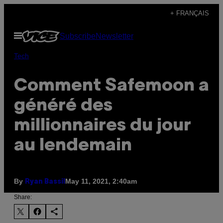
Skip
+ FRANÇAIS
to
Open
Subscribe
Newsletter
content
Menu
Tech
Comment Safemoon a
généré des
millionnaires du jour
au lendemain
By
May 11, 2021, 2:40am
Ryan Bassil
Share: