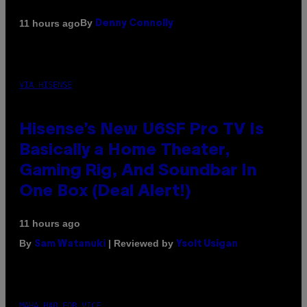
By
11 hours ago
Denny Connolly
VIA HISENSE
Hisense’s New U6SF Pro TV Is
Basically a Home Theater,
Gaming Rig, And Soundbar In
One Box (Deal Alert!)
11 hours ago
By
| Reviewed by
Sam Watanuki
Ysolt Usigan
MAHA HAQ FOR VICE