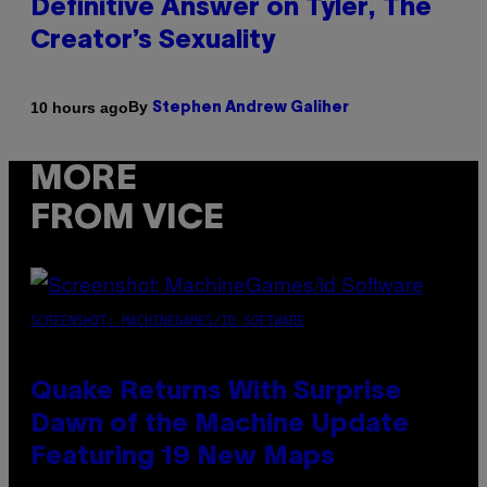
Definitive Answer on Tyler, The
Creator’s Sexuality
By
10 hours ago
Stephen Andrew Galiher
MORE
FROM VICE
SCREENSHOT: MACHINEGAMES/ID SOFTWARE
Quake Returns With Surprise
Dawn of the Machine Update
Featuring 19 New Maps