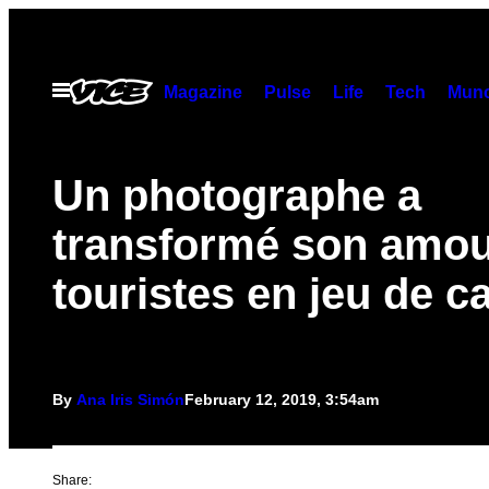
Skip
to
content
Open
Magazine
Pulse
Life
Tech
Munc
Menu
Un photographe a
transformé son amou
touristes en jeu de c
By
Ana Iris Simón
February 12, 2019, 3:54am
Share: