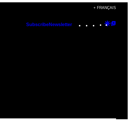
+ FRANÇAIS
Instagram
TikTok
YouTube
Google
Googl
Subscribe
Newsletter
Discover
Top
Posts