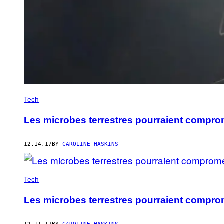
Tech
Les microbes terrestres pourraient compro
12.14.17
BY
CAROLINE HASKINS
Tech
Les microbes terrestres pourraient compro