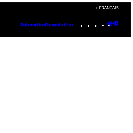
+ FRANÇAIS
Instagram
TikTok
YouTube
Google
Goog
Subscribe
Newsletter
Discove
Top
Posts