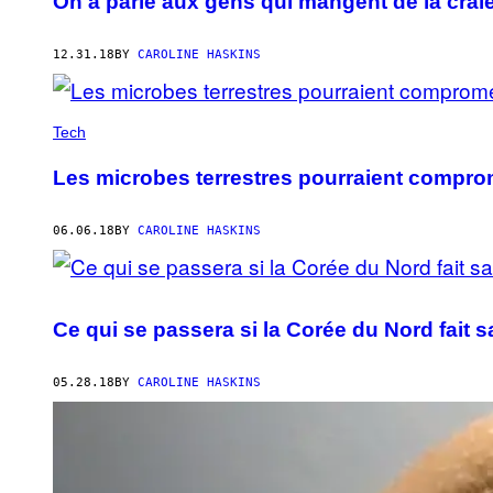
On a parlé aux gens qui mangent de la crai
12.31.18
BY
CAROLINE HASKINS
Tech
Les microbes terrestres pourraient compro
06.06.18
BY
CAROLINE HASKINS
Ce qui se passera si la Corée du Nord fait 
05.28.18
BY
CAROLINE HASKINS