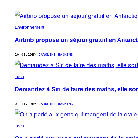
POSTS
BY
Environnement
THIS
Airbnb propose un séjour gratuit en Antarcti
AUTHOR
10.01.19
BY
CAROLINE HASKINS
Tech
Demandez à Siri de faire des maths, elle sor
01.11.19
BY
CAROLINE HASKINS
Tech