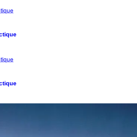
ctique
ctique