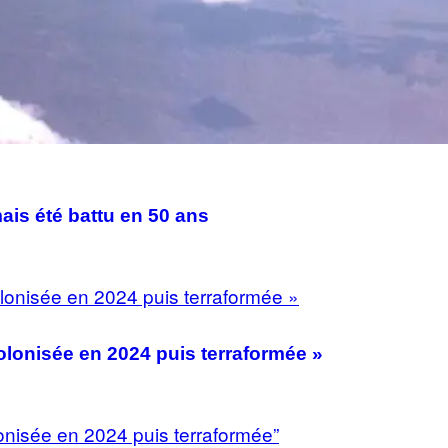
ais été battu en 50 ans
lonisée en 2024 puis terraformée »