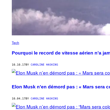
Tech
Pourquoi le record de vitesse aérien n’a jam
10.10.17
BY
CAROLINE HASKINS
Elon Musk n’en démord pas : « Mars sera co
10.04.17
BY
CAROLINE HASKINS