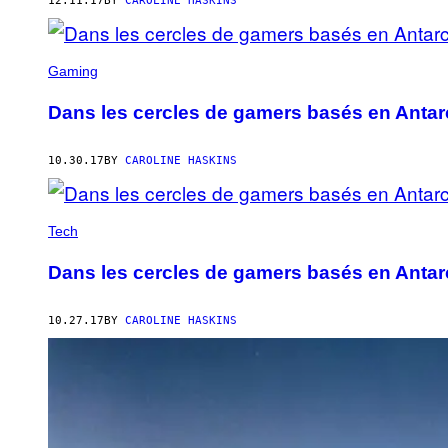
12.11.17
BY
CAROLINE HASKINS
Gaming
Dans les cercles de gamers basés en Antar
10.30.17
BY
CAROLINE HASKINS
Tech
Dans les cercles de gamers basés en Antar
10.27.17
BY
CAROLINE HASKINS