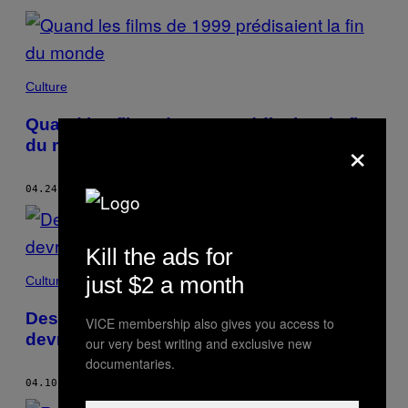
Culture
Quand les films de 1999 prédisaient la fin
×
du monde
04.24.19
BY
NOEL RANSOME
Kill the ads for
just $2 a month
Culture
Des historiens militaires nous disent qui
VICE membership also gives you access to
devrait gagner dans Game of Thrones
our very best writing and exclusive new
documentaries.
04.10.19
BY
NOEL RANSOME