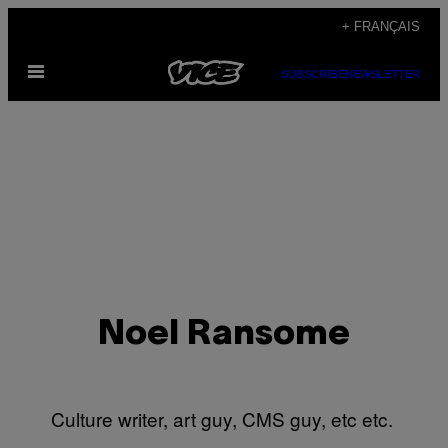
Skip
+ FRANÇAIS
to
Open
content
SUBSCRIBE
NEWSLETTER
Menu
Noel Ransome
Culture writer, art guy, CMS guy, etc etc.