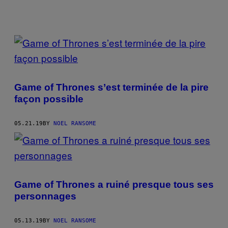
POSTS
BY
THIS
Game of Thrones s’est terminée de la pire
AUTHOR
façon possible
05.21.19
BY
NOEL RANSOME
Game of Thrones a ruiné presque tous ses
personnages
05.13.19
BY
NOEL RANSOME