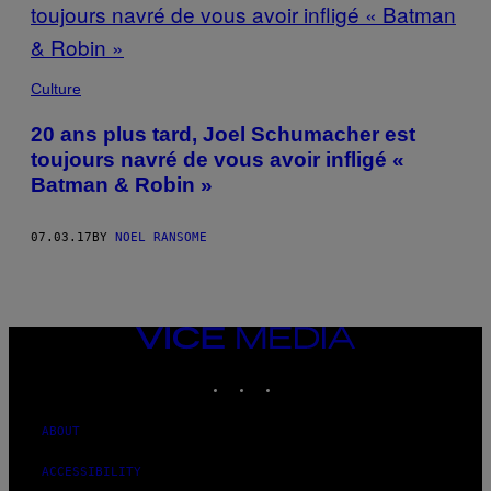
Culture
20 ans plus tard, Joel Schumacher est
toujours navré de vous avoir infligé «
Batman & Robin »
07.03.17
BY
NOEL RANSOME
VICE
MEDIA
INSTAGRAM
TIKTOK
YOUTUBE
ABOUT
ACCESSIBILITY