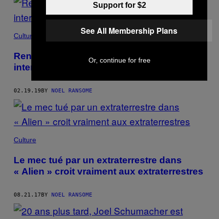
Support for $2
See All Membership Plans
Culture
Rencontre avec le journaliste qui a
Or, continue for free
interviewé Ted Bundy
02.19.19
BY
NOEL RANSOME
Culture
Le mec tué par un extraterrestre dans
« Alien » croit vraiment aux extraterrestres
08.21.17
BY
NOEL RANSOME