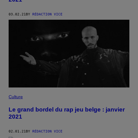
03.02.21
BY
RÉDACTION VICE
Culture
Le grand bordel du rap jeu belge : janvier
2021
02.01.21
BY
RÉDACTION VICE