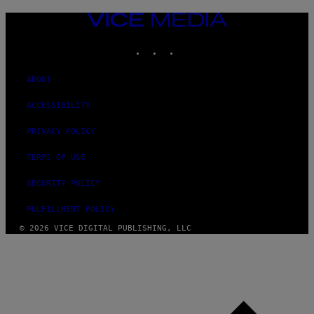
VICE
MEDIA
INSTAGRAM
TIKTOK
YOUTUBE
ABOUT
ACCESSIBILITY
PRIVACY POLICY
TERMS OF USE
SECURITY POLICY
FULFILLMENT POLICY
© 2026 VICE DIGITAL PUBLISHING, LLC