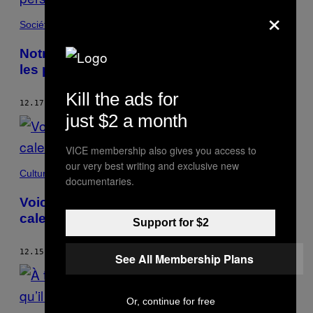
×
Société
Notre docu sur la notion de famille pour
les personnes LGBTQIA+ à Bruxelles
Kill the ads for
12.17.20
BY
RÉDACTION VICE
just $2 a month
VICE membership also gives you access to
our very best writing and exclusive new
Culture
documentaries.
Voici les 13 photographes de notre
calendrier sensuel de charité 2021
Support for $2
12.15.20
BY
RÉDACTION VICE
See All Membership Plans
Or, continue for free