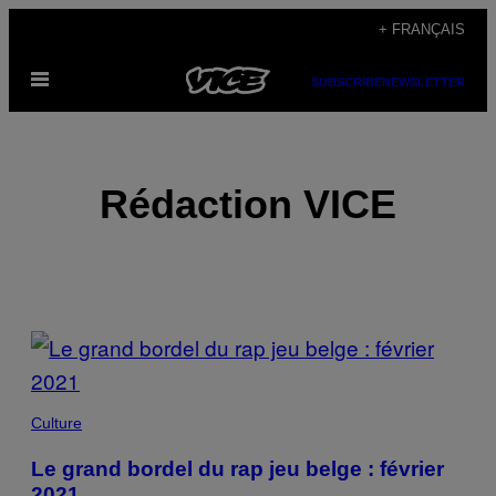
Skip
+ FRANÇAIS
to
Open
content
SUBSCRIBE
NEWSLETTER
Menu
Rédaction VICE
POSTS
BY
THIS
Culture
AUTHOR
Le grand bordel du rap jeu belge : février
2021