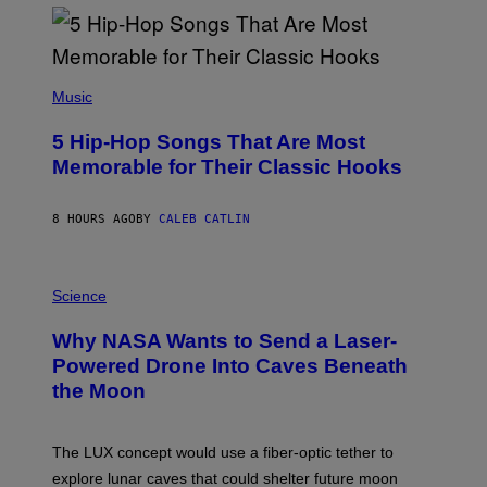
Y
R
E
E
S
(
A
P
Music
H
O
5 Hip-Hop Songs That Are Most
T
O
Memorable for Their Classic Hooks
B
Y
S
8 HOURS AGO
BY
CALEB CATLIN
T
E
V
E
P
G
H
Science
R
O
A
T
Why NASA Wants to Send a Laser-
N
O
I
:
Powered Drone Into Caves Beneath
T
N
the Moon
Z
A
/
S
W
A
I
;
The LUX concept would use a fiber-optic tether to
R
D
E
R
explore lunar caves that could shelter future moon
I