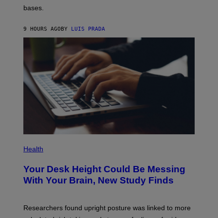
P
M
bases.
I
A
X
G
E
E
9 HOURS AGO
BY
LUIS PRADA
L
)
/
G
E
T
T
Y
I
M
A
G
E
S
P
H
Health
O
T
Your Desk Height Could Be Messing
O
:
With Your Brain, New Study Finds
B
A
T
U
Researchers found upright posture was linked to more
H