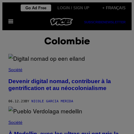
Skip
Go Ad Free
LOGIN / SIGN UP
+ FRANÇAIS
to
Open
content
SUBSCRIBE
NEWSLETTER
Menu
Colombie
Société
Devenir digital nomad, contribuer à la
gentrification et au néocolonialisme
06.12.23
BY
NICOLE GARCIA MERIDA
Société
À Medellin, avec les ultras qui ont pris la