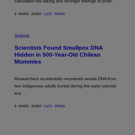
calculated risk-taking and stronger feelings of pride.
A
N
T
9 HOURS AGO
BY
LUIS PRADA
O
K
E
R
A
/
M
Science
G
U
E
C
Scientists Found Smallpox DNA
T
H
T
,
Hidden in 500-Year-Old Chilean
Y
M
I
Mummies
U
M
C
A
H
G
O
Researchers accidentally recovered variola DNA from
E
L
S
D
two Indigenous adults buried during the early colonial
E
era.
R
C
H
9 HOURS AGO
BY
LUIS PRADA
I
L
E
A
N
M
U