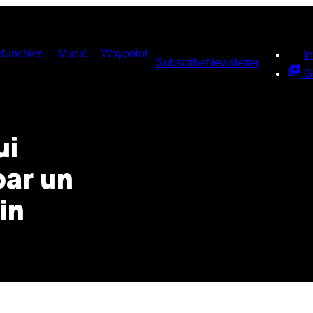
Munchies
Music
Waypoint
I
Subscribe
Newsletter
G
ui
par un
in