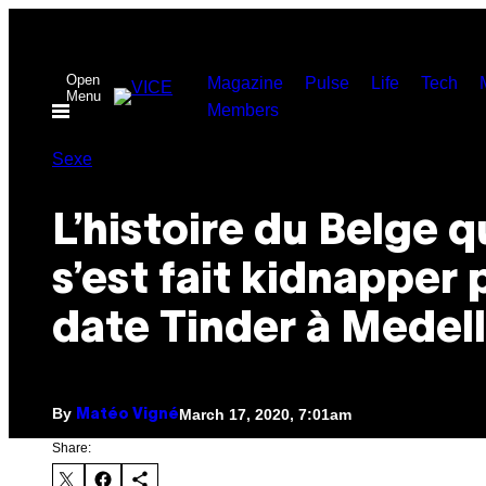
Skip
to
Open
content
Magazine
Pulse
Life
Tech
Menu
Members
Sexe
L’histoire du Belge q
s’est fait kidnapper 
date Tinder à Medell
By
March 17, 2020, 7:01am
Matéo Vigné
Share: