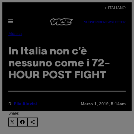
Vai
+ ITALIANO
al
Apri
contenuto
SUBSCRIBE
NEWSLETTER
il
menu
Música
In Italia non c’è
nessuno come i 72-
HOUR POST FIGHT
Di
Marzo 1, 2019, 5:14am
Elia Alovisi
Share: