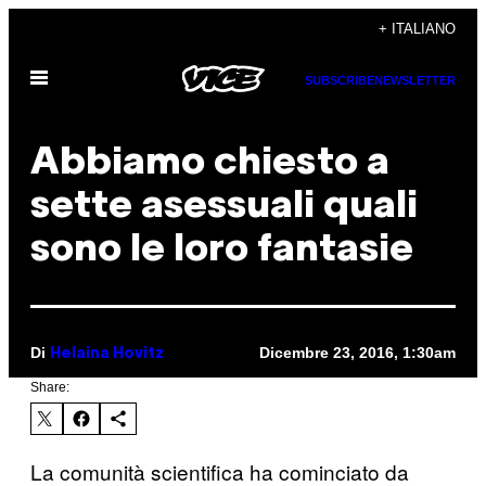
Vai
+ ITALIANO
al
Apri
contenuto
SUBSCRIBE
NEWSLETTER
il
menu
Abbiamo chiesto a
sette asessuali quali
sono le loro fantasie
Di
Dicembre 23, 2016, 1:30am
Helaina Hovitz
Share:
La comunità scientifica ha cominciato da