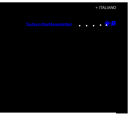
+ ITALIANO
Instagram
TikTok
YouTube
Google
Googl
Subscribe
Newsletter
Discover
Top
Posts