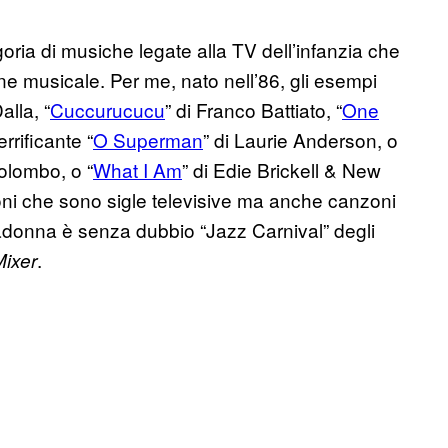
goria di musiche legate alla TV dell’infanzia che
 musicale. Per me, nato nell’86, gli esempi
alla, “
Cuccurucucu
” di Franco Battiato, “
One
errificante “
O Superman
” di Laurie Anderson, o
lombo, o “
What I Am
” di Edie Brickell & New
oni che sono sigle televisive ma anche canzoni
donna è senza dubbio “Jazz Carnival” degli
.
Mixer