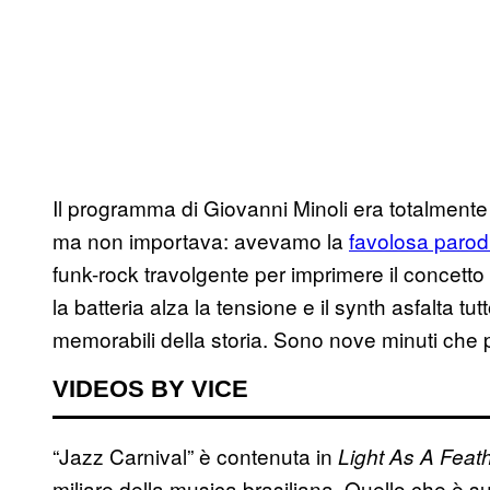
Il programma di Giovanni Minoli era totalmente 
ma non importava: avevamo la
favolosa parod
funk-rock travolgente per imprimere il concetto
la batteria alza la tensione e il synth asfalta tu
memorabili della storia. Sono nove minuti che p
VIDEOS BY VICE
“Jazz Carnival” è contenuta in
Light As A Feat
miliare della musica brasiliana. Quello che è s