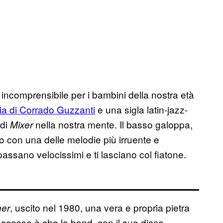
incomprensibile per i bambini della nostra età
ia di Corrado Guzzanti
e una sigla latin-jazz-
 di
nella nostra mente. Il basso galoppa,
Mixer
tto con una delle melodie più irruente e
assano velocissimi e ti lasciano col fiatone.
, uscito nel 1980, una vera e propria pietra
her
uccesso è che la band, con il suo disco