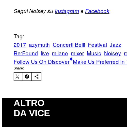
Segui Noisey su
Instagram
e
Facebook
.
Tag:
2017
azymuth
Concerti Belli
Festival
Jazz
Re:Found
live
milano
mixer
Music
Noisey
r
Follow Us On Discover
Make Us Preferred In 
Share:
ALTRO
DA VICE