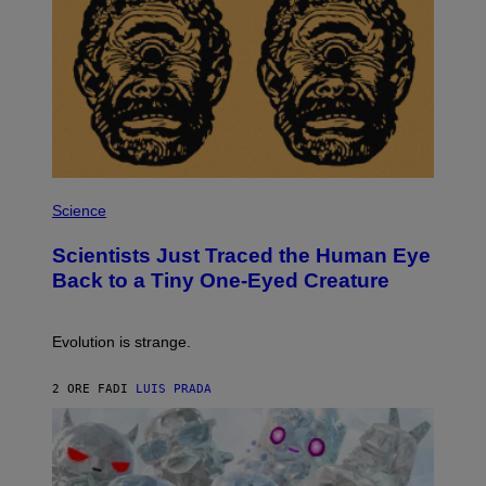
I
O
N
,
S
T
E
A
M
P
H
Science
O
T
Scientists Just Traced the Human Eye
O
:
Back to a Tiny One-Eyed Creature
C
S
A
I
Evolution is strange.
M
A
G
2 ORE FA
DI
LUIS PRADA
E
S
/
G
E
T