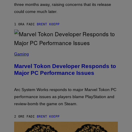
:
three months away, raising concerns that its release
R
O
could come much later.
C
K
S
1 ORA FA
DI
BRENT KOEPP
T
A
R
G
A
S
M
C
Gaming
E
R
S
E
Marvel Tokon Developer Responds to
E
N
Major PC Performance Issues
S
H
O
T
Arc System Works responds to major Marvel Tokon PC
:
performance issues as players blame PlayStation and
P
L
review-bomb the game on Steam.
A
Y
S
2 ORE FA
DI
BRENT KOEPP
T
A
T