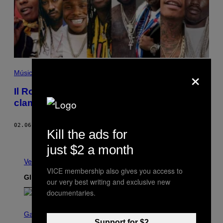
×
Música
Il Rolling Loud è arrivato in Portogallo ed è
clamoroso
02.06.20
DI
REDAZIONE
Kill the ads for
Meno recenti
just $2 a month
Vedi tutti
VICE membership also gives you access to
Gli Ultimi Articoli
our very best writing and exclusive new
documentaries.
S
C
Gaming
R
Support for $2