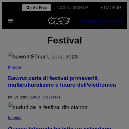
Vai
Go Ad Free
LOGIN / SIGN UP
+ ITALIANO
al
Apri
contenuto
SUBSCRIBE
NEWSLETTER
il
menu
Festival
Música
Bawrut parla di festival primaverili,
multiculturalismo e futuro dell’elettronica
03.13.23
DI
CARLO CASENTINI
Identità
Questa fotografa ha fatto un calendario