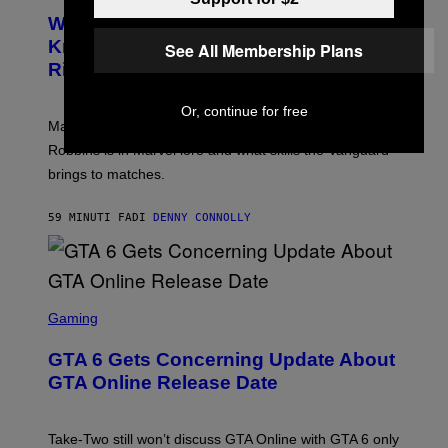
E
Who Is The Hood? Everything To
E
N
Know About The Newest Marvel
See All Membership Plans
S
Rivals Character
H
O
T
Or, continue for free
:
Marvel Rivals fans can study up on exactly who Parker
N
E
Robbins is in Marvel lore and what skills the Vanguard
T
brings to matches.
E
A
S
59 MINUTI FA
DI
DENNY CONNOLLY
E
S
C
Gaming
R
E
GTA 6 Gets Concerning Update About
E
N
GTA Online Release Date
S
H
O
T
Take-Two still won’t discuss GTA Online with GTA 6 only