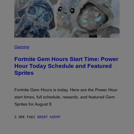
T
Y
I
M
A
G
E
S
S
C
Gaming
R
E
Fortnite Gem Hours Start Time: Power
E
N
Hour Today Schedule and Featured
S
Sprites
H
O
T
:
Fortnite Gem Hours is today. Here are the Power Hour
E
P
start times, full schedule, rewards, and featured Gem
I
Sprites for August 8.
C
G
A
3 ORE FA
DI
BRENT KOEPP
M
E
S