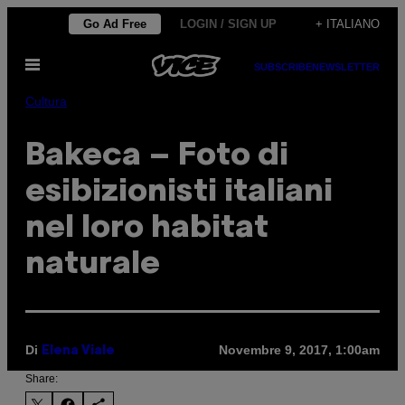
Vai
Go Ad Free
LOGIN / SIGN UP
+ ITALIANO
al
Apri
contenuto
SUBSCRIBE
NEWSLETTER
il
menu
Cultura
Bakeca – Foto di
esibizionisti italiani
nel loro habitat
naturale
Di
Novembre 9, 2017, 1:00am
Elena Viale
Share: