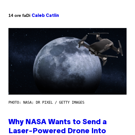
Di
14 ore fa
Caleb Catlin
PHOTO: NASA; DR PIXEL / GETTY IMAGES
Why NASA Wants to Send a
Laser-Powered Drone Into