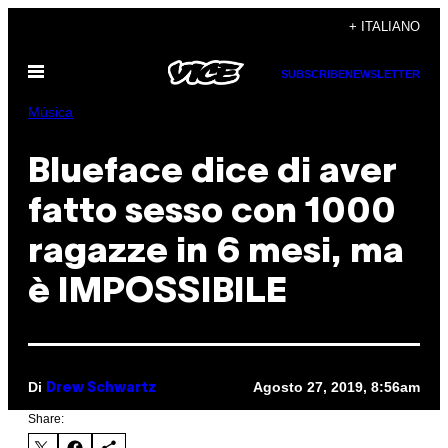
Vai
+ ITALIANO
al
Apri
contenuto
SUBSCRIBE
NEWSLETTER
il
menu
Música
Blueface dice di aver
fatto sesso con 1000
ragazze in 6 mesi, ma
è IMPOSSIBILE
Di
Agosto 27, 2019, 8:56am
Drew Schwartz
Share: