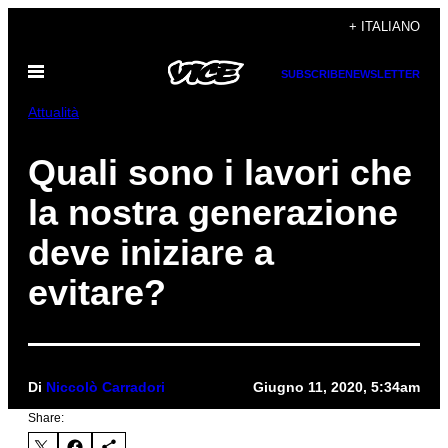
Vai
+ ITALIANO
al
Apri
contenuto
SUBSCRIBE
NEWSLETTER
il
menu
Attualità
Quali sono i lavori che
la nostra generazione
deve iniziare a
evitare?
Di
Niccolò Carradori
Giugno 11, 2020, 5:34am
Share: