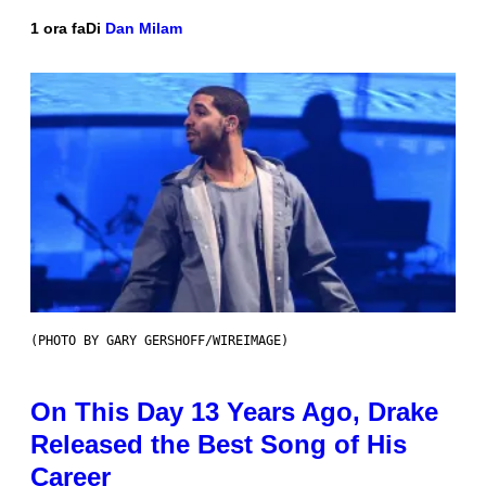
1 ora fa
Di
Dan Milam
(PHOTO BY GARY GERSHOFF/WIREIMAGE)
On This Day 13 Years Ago, Drake
Released the Best Song of His
Career