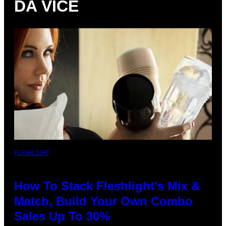
DA VICE
FLESHLIGHT
How To Stack Fleshlight’s Mix &
Match, Build Your Own Combo
Sales Up To 30%