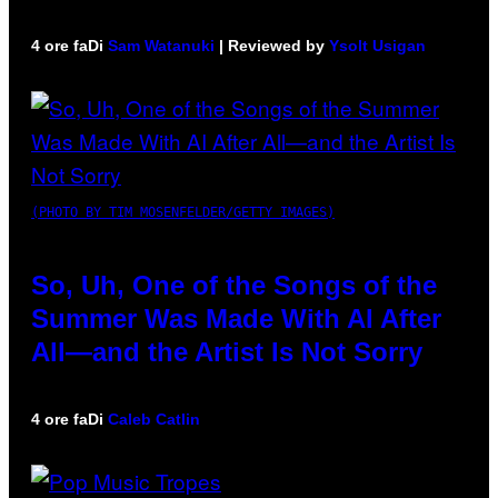
4 ore fa
Di
Sam Watanuki
| Reviewed by
Ysolt Usigan
(PHOTO BY TIM MOSENFELDER/GETTY IMAGES)
So, Uh, One of the Songs of the
Summer Was Made With AI After
All—and the Artist Is Not Sorry
4 ore fa
Di
Caleb Catlin