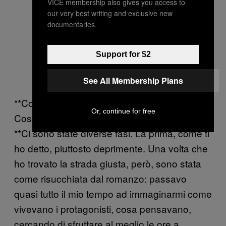
VICE membership also gives you access to
our very best writing and exclusive new
documentaries.
Support for $2
See All Membership Plans
**Com’è effettivamente scrivere un romanzo?
Or, continue for free
Cosa provi mentre ci lavori?
**Ci sono state diverse fasi. La prima, come ti
ho detto, piuttosto deprimente. Una volta che
ho trovato la strada giusta, però, sono stata
come risucchiata dal romanzo: passavo
quasi tutto il mio tempo ad immaginarmi come
vivevano i protagonisti, cosa pensavano,
cercando di sfruttare al meglio le ore a