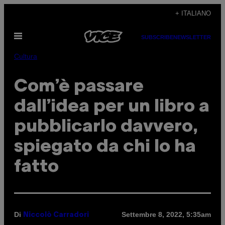
Vai
+ ITALIANO
al
Apri
contenuto
SUBSCRIBE
NEWSLETTER
il
menu
Cultura
Com’è passare
dall’idea per un libro a
pubblicarlo davvero,
spiegato da chi lo ha
fatto
Di
Settembre 8, 2022, 5:35am
Niccolò Carradori