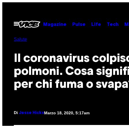
Vai
al
contenuto
Apri
Magazine
Pulse
Life
Tech
M
il
menu
Salute
Il coronavirus colpis
polmoni. Cosa signif
per chi fuma o svapa
Di
Marzo 18, 2020, 5:17am
Jesse Hicks