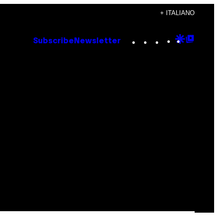
+ ITALIANO
Instagram
TikTok
YouTube
Google
Goog
Subscribe
Newsletter
Discove
Top
Posts