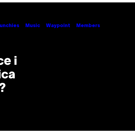
unchies
Music
Waypoint
Members
ce i
ica
?