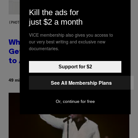
Kill the ads for
just $2 a month
(PHOTO BY NOAM GALAI/GETTY IMAGES FOR TRIBECA FESTIVAL)
VICE membership also gives you access to
our very best writing and exclusive new
Why A$AP Mob Will Never Fully
documentaries.
Get Back Together, According
to A$AP Rocky
Support for $2
Di
49 minuti fa
Caleb Catlin
See All Membership Plans
Or, continue for free