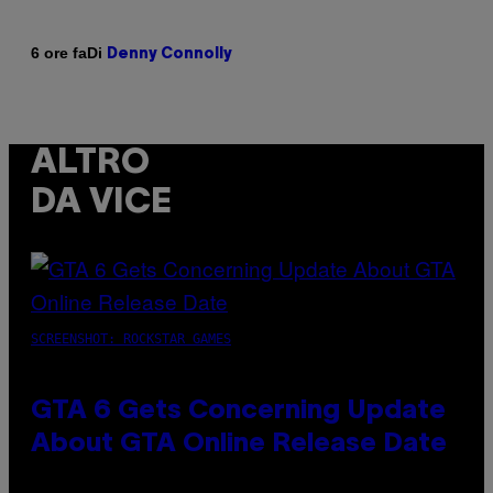
Di
6 ore fa
Denny Connolly
ALTRO
DA VICE
SCREENSHOT: ROCKSTAR GAMES
GTA 6 Gets Concerning Update
About GTA Online Release Date