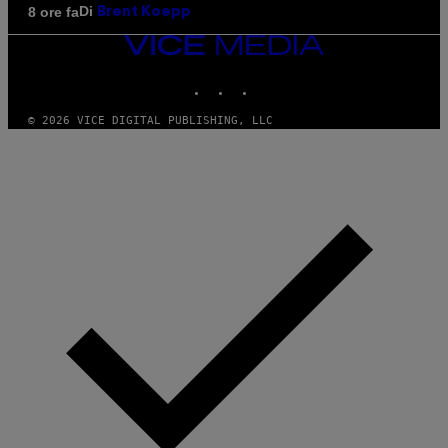
Di
8 ore fa
Brent Koepp
VICE
MEDIA
INSTAGRAM
TIKTOK
YOUTUBE
© 2026 VICE DIGITAL PUBLISHING, LLC