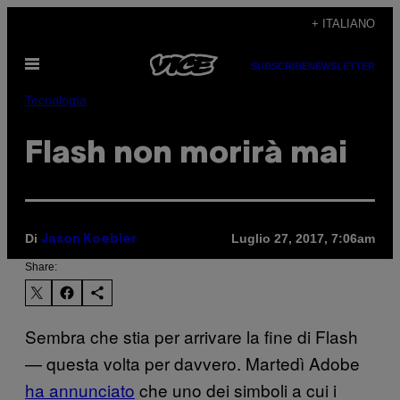
Vai
+ ITALIANO
al
Apri
contenuto
SUBSCRIBE
NEWSLETTER
il
menu
Tecnología
Flash non morirà mai
Di
Luglio 27, 2017, 7:06am
Jason Koebler
Share:
Sembra che stia per arrivare la fine di Flash
— questa volta per davvero. Martedì Adobe
ha annunciato
che uno dei simboli a cui i