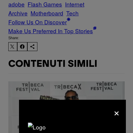
adobe
Flash Games
Internet
Archive
Motherboard
Tech
Follow Us On Discover
Make Us Preferred In Top Stories
Share:
CONTENUTI SIMILI
×