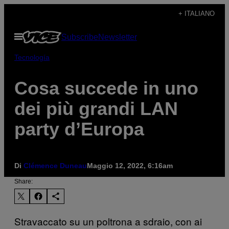
Vai
+ ITALIANO
al
Apri
Subscribe
Newsletter
contenuto
il
menu
Tecnología
Cosa succede in uno
dei più grandi LAN
party d’Europa
Di
Clémence Duneau
Maggio 12, 2022, 6:16am
Share:
Stravaccato su un poltrona a sdraio, con ai