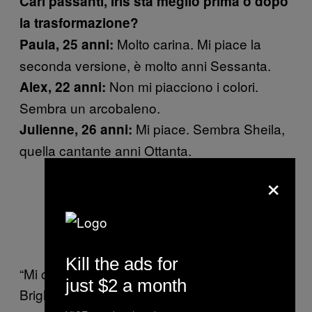
Cari passanti, Iris sta meglio prima o dopo
la trasformazione?
Molto carina. Mi piace la
Paula, 25 anni:
seconda versione, è molto anni Sessanta.
Non mi piacciono i colori.
Alex, 22 anni:
Sembra un arcobaleno.
Mi piace. Sembra Sheila,
Julienne, 26 anni:
quella cantante anni Ottanta.
×
Abiti del modello; papillon Absolute
Vintage, giacca e camicia Rokit
Kill the ads for
“Mi chiamo Tom, ho 22 anni e sono di
just $2 a month
Brighton. Oggi, diventerò un juggalo. Li trovo