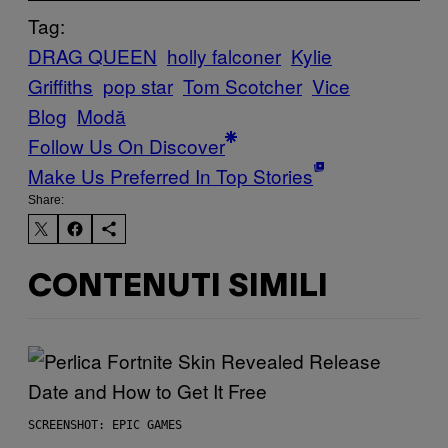
Tag:
DRAG QUEEN
holly falconer
Kylie
Griffiths
pop star
Tom Scotcher
Vice
Blog
Μodă
Follow Us On Discover
Make Us Preferred In Top Stories
Share:
CONTENUTI SIMILI
SCREENSHOT: EPIC GAMES