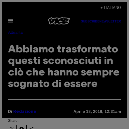
Vai
+ ITALIANO
al
Apri
contenuto
SUBSCRIBE
NEWSLETTER
il
menu
Attualità
Abbiamo trasformato
questi sconosciuti in
ciò che hanno sempre
sognato di essere
Di
Aprile 18, 2016, 12:31am
Redazione
Share: