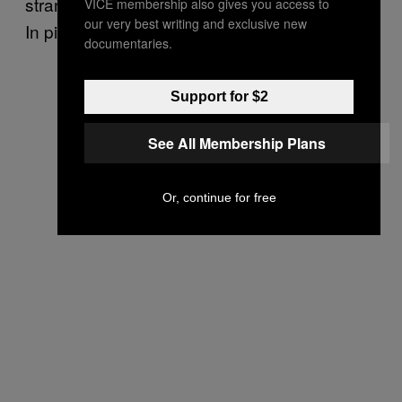
strani, e mi piacciono le cose strane e ribelli.
VICE membership also gives you access to
our very best writing and exclusive new
In più, mi piace la musica che ascoltano.”
documentaries.
Support for $2
See All Membership Plans
Or, continue for free