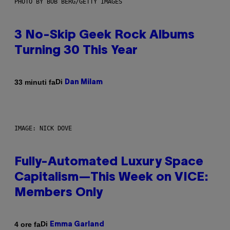
PHOTO BY BOB BERG/GETTY IMAGES
3 No-Skip Geek Rock Albums
Turning 30 This Year
Di
33 minuti fa
Dan Milam
IMAGE: NICK DOVE
Fully-Automated Luxury Space
Capitalism—This Week on VICE:
Members Only
Di
4 ore fa
Emma Garland