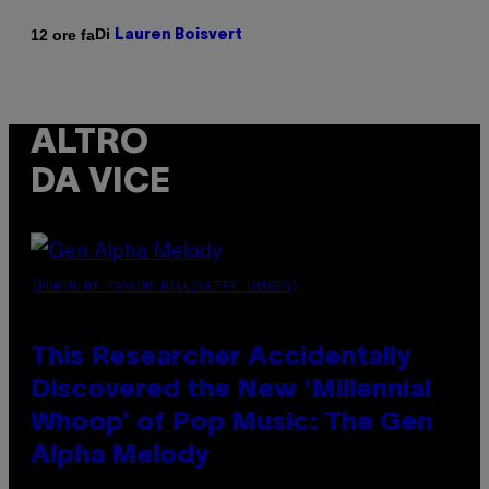
Di
12 ore fa
Lauren Boisvert
ALTRO
DA VICE
(PHOTO BY TAYLOR HILL/GETTY IMAGES)
This Researcher Accidentally
Discovered the New ‘Millennial
Whoop’ of Pop Music: The Gen
Alpha Melody