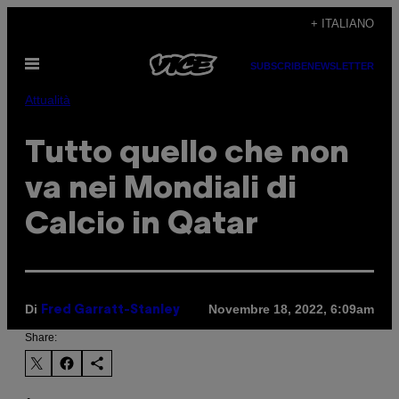
Vai
+ ITALIANO
al
Apri
contenuto
SUBSCRIBE
NEWSLETTER
il
menu
Attualità
Tutto quello che non
va nei Mondiali di
Calcio in Qatar
Di
Novembre 18, 2022, 6:09am
Fred Garratt-Stanley
Share: