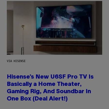
VIA HISENSE
Hisense’s New U6SF Pro TV Is
Basically a Home Theater,
Gaming Rig, And Soundbar In
One Box (Deal Alert!)