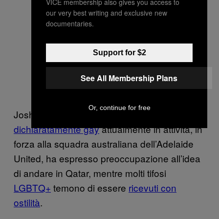
VICE membership also gives you access to
our very best writing and exclusive new
documentaries.
Support for $2
See All Membership Plans
Or, continue for free
Josh Cavallo, l’unico
calciatore professionista
dichiaratamente gay
attualmente in attività, in
forza alla squadra australiana dell’Adelaide
United, ha espresso preoccupazione all’idea
di andare in Qatar, mentre molti tifosi
LGBTQ+
temono di essere
ricevuti con
ostilità
.