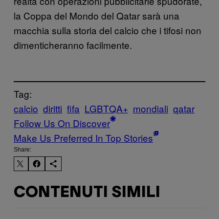
realtà con operazioni pubblicitarie spudorate,
la Coppa del Mondo del Qatar sarà una
macchia sulla storia del calcio che i tifosi non
dimenticheranno facilmente.
Tag:
calcio
diritti
fifa
LGBTQA+
mondiali
qatar
Follow Us On Discover
Make Us Preferred In Top Stories
Share:
CONTENUTI SIMILI