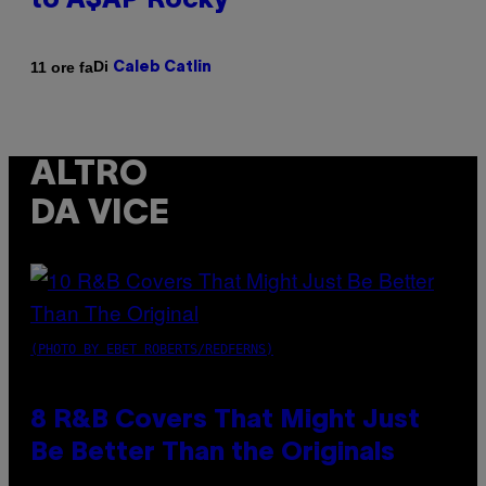
to A$AP Rocky
Di
11 ore fa
Caleb Catlin
ALTRO
DA VICE
(PHOTO BY EBET ROBERTS/REDFERNS)
8 R&B Covers That Might Just
Be Better Than the Originals