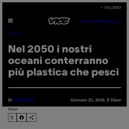
Vai
+ ITALIANO
al
Apri
contenuto
SUBSCRIBE
NEWSLETTER
il
menu
Crime
Nel 2050 i nostri
oceani conterranno
più plastica che pesci
Di
Gennaio 21, 2016, 8:10am
John Dyer
Share: