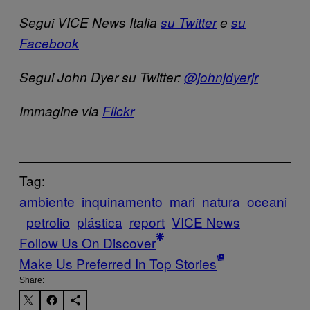
Segui VICE News Italia
su Twitter
e
su
Facebook
Segui John Dyer su Twitter:
@johnjdyerjr
Immagine via
Flickr
Tag:
ambiente
inquinamento
mari
natura
oceani
petrolio
plástica
report
VICE News
Follow Us On Discover
Make Us Preferred In Top Stories
Share: