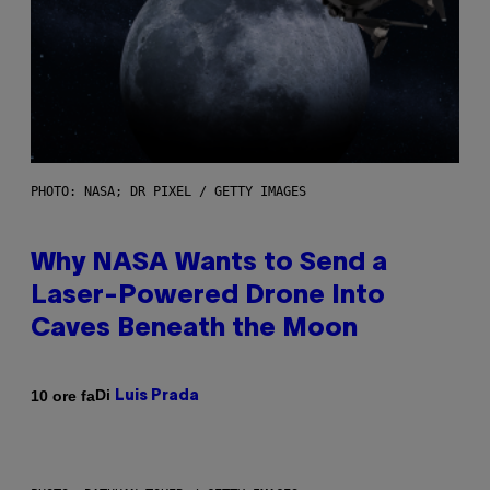
PHOTO: NASA; DR PIXEL / GETTY IMAGES
Why NASA Wants to Send a
Laser-Powered Drone Into
Caves Beneath the Moon
Di
10 ore fa
Luis Prada