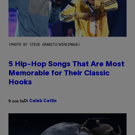
(PHOTO BY STEVE GRANITZ/WIREIMAGE)
5 Hip-Hop Songs That Are Most
Memorable for Their Classic
Hooks
Di
9 ore fa
Caleb Catlin