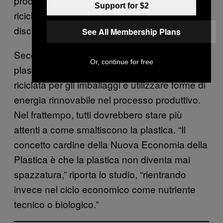
prodotte ogni anno, solo il 14 per cento viene
Support for $2
riciclato. Il 40 per cento, invece, finisce nelle
discariche.
See All Membership Plans
Secondo gli autori del report, l’industria della
Or, continue for free
plastica dovrebbe aumentare l’uso di plastica
riciclata per gli imballaggi e utilizzare forme di
energia rinnovabile nel processo produttivo.
Nel frattempo, tutti dovrebbero stare più
attenti a come smaltiscono la plastica. “Il
concetto cardine della Nuova Economia della
Plastica è che la plastica non diventa mai
spazzatura,” riporta lo studio, “rientrando
invece nel ciclo economico come nutriente
tecnico o biologico.”