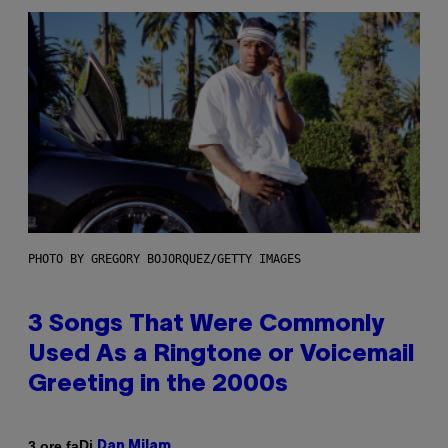
PHOTO BY GREGORY BOJORQUEZ/GETTY IMAGES
3 Songs That Were Commonly
Used As a Ringtone or Voicemail
Greeting in the 2000s
Di
3 ore fa
Dan Milam