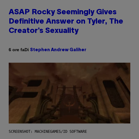
ASAP Rocky Seemingly Gives
Definitive Answer on Tyler, The
Creator’s Sexuality
Di
6 ore fa
Stephen Andrew Galiher
SCREENSHOT: MACHINEGAMES/ID SOFTWARE