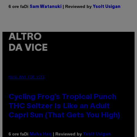
Di
| Reviewed by
6 ore fa
Sam Watanuki
Ysolt Usigan
ALTRO
DA VICE
MAHA HAQ FOR VICE
Cycling Frog’s Tropical Punch
THC Seltzer Is Like an Adult
Capri Sun (That Gets You High)
Di
| Reviewed by
6 ore fa
Maha Haq
Ysolt Usigan