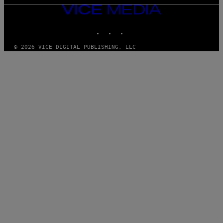
VICE
MEDIA
INSTAGRAM
TIKTOK
YOUTUBE
© 2026 VICE DIGITAL PUBLISHING, LLC