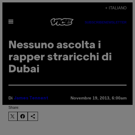
Vai
+ ITALIANO
al
Apri
contenuto
SUBSCRIBE
NEWSLETTER
il
menu
Nessuno ascolta i
rapper straricchi di
Dubai
Di
Novembre 19, 2013, 6:00am
James Tennent
Share: