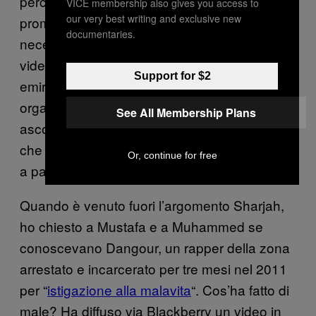
perché questi ragazzi non sanno come
VICE membership also gives you access to
our very best writing and exclusive new
promuovere la loro musica e non hanno
documentaries.
necessariamente i soldi per permettersi dei
video professionali come i loro coetanei degli
Support for $2
emirati più ricchi. Non ci sono concerti
organizzati per gli esordienti e non sono
See All Membership Plans
ascoltabili nemmeno sul web, quindi quelli
che riescono a produrre qualcosa si limitano
Or, continue for free
a passarlo via mail agli amici.
Quando è venuto fuori l’argomento Sharjah,
ho chiesto a Mustafa e a Muhammed se
conoscevano Dangour, un rapper della zona
arrestato e incarcerato per tre mesi nel 2011
per “
istigazione alla malavita
“. Cos’ha fatto di
male? Ha diffuso via Blackberry un video in