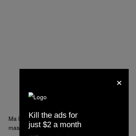
×
Kill the ads for
Ma la musica è difficile da trovare. Al
just $2 a month
massimo ci sono solo un paio di video,