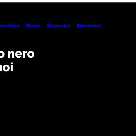
unchies
Music
Waypoint
Members
o nero
uoi