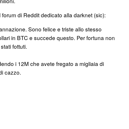
ilioni.
l forum di Reddit dedicato alla darknet (sic):
nazione. Sono felice e triste allo stesso
ollari in BTC e succede questo. Per fortuna non
ati fottuti.
odendo i 12M che avete fregato a migliaia di
di cazzo.