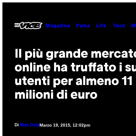
Vai
al
contenuto
Apri
Magazine
Pulse
Life
Tech
M
il
menu
Il più grande mercat
online ha truffato i s
utenti per almeno 11
milioni di euro
Di
Marzo 19, 2015, 12:02pm
Max Daly