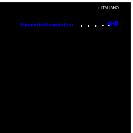
+ ITALIANO
Instagram
TikTok
YouTube
Google
Goog
Subscribe
Newsletter
Discove
Top
Posts