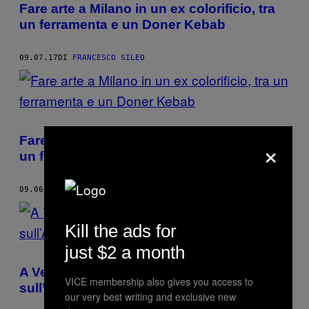
Fare arte a Milano in un ex colorificio, tra
un ferramenta e un Doner Kebab
09.07.17
DI
FRANCESCO SILEO
×
Fare arte a Milano in un ex colorificio, tra
un ferramenta e un Doner Kebab
09.06.17
DI
FRANCESCO SILEO
Kill the ads for
just $2 a month
A Venezia c’è un grande mosaico visuale
VICE membership also gives you access to
sull’America del Nord
our very best writing and exclusive new