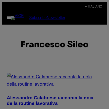
Vai
+ ITALIANO
al
Apri
Subscribe
Newsletter
contenuto
il
menu
Francesco Sileo
POSTS
BY
THIS
Alessandro Calabrese racconta la noia
AUTHOR
della routine lavorativa