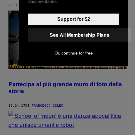
documentaries.
08.31.17
DI
FRANCESCO SILEO
Support for $2
See All Membership Plans
Or, continue for free
Partecipa al più grande muro di foto della
storia
08.24.17
DI
FRANCESCO SILEO