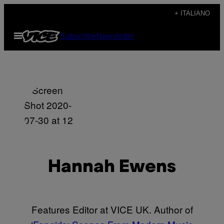
Vai
+ ITALIANO
al
Apri
Subscribe
Newsletter
contenuto
il
menu
Hannah Ewens
Features Editor at VICE UK. Author of