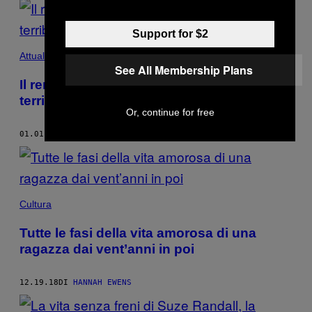
Support for $2
Attualità
See All Membership Plans
Il remake di ‘Suspiria’ racconta quanto
terribili possono essere le madri
Or, continue for free
01.01.19
DI
HANNAH EWENS
Cultura
Tutte le fasi della vita amorosa di una
ragazza dai vent’anni in poi
12.19.18
DI
HANNAH EWENS