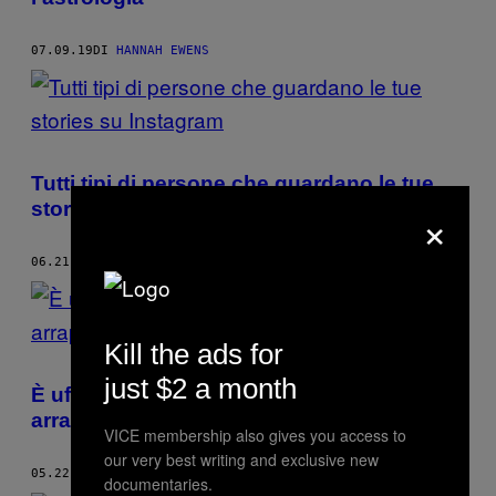
07.09.19
DI
HANNAH EWENS
Tutti tipi di persone che guardano le tue
×
stories su Instagram
06.21.19
DI
DAISY JONES
AND
HANNAH EWENS
Kill the ads for
just $2 a month
È ufficiale: viviamo nell’era post-
arrapamento
VICE membership also gives you access to
our very best writing and exclusive new
05.22.19
DI
HANNAH EWENS
documentaries.