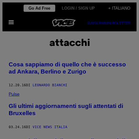
Vai
Go Ad Free
LOGIN / SIGN UP
+ ITALIANO
al
Apri
contenuto
SUBSCRIBE
NEWSLETTER
il
menu
attacchi
Cosa sappiamo di quello che è successo
ad Ankara, Berlino e Zurigo
12.20.16
DI
LEONARDO BIANCHI
Pulse
Gli ultimi aggiornamenti sugli attentati di
Bruxelles
03.24.16
DI
VICE NEWS ITALIA