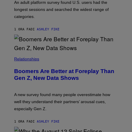
G
An adult platform survey found U.S. users had the
E
longest sessions and searched the widest range of
categories.
1 ORA FA
DI
ASHLEY FIKE
Relationships
Boomers Are Better at Foreplay Than
Gen Z, New Data Shows
A new survey found many people overestimate how
well they understand their partners’ arousal cues,
especially Gen Z.
1 ORA FA
DI
ASHLEY FIKE