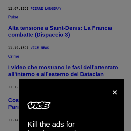
12.07.15
DI
PIERRE LONGERAY
Pulse
Alta tensione a Saint-Denis: La Francia
combatte (Dispaccio 3)
11.19.15
DI
VICE NEWS
Crime
I video che mostrano le fasi dell’attentato
all’interno e all’esterno del Bataclan
×
11.15.15
DI
VICE NEWS
Cosa sappiamo finora sugli attentati di
Parigi, per punti
11.14.15
DI
VICE NEWS ITALIA
Kill the ads for
Meno recenti