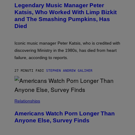
T
I
Legendary Music Manager Peter
O
M
B
A
Katsis, Who Worked With Limp Bizkit
Y
G
and The Smashing Pumpkins, Has
D
E
I
D
Died
M
I
I
R
T
E
R
C
Iconic music manager Peter Katsis, who is credited with
I
T
discovering Ministry in the 1980s, has died from heart
O
S
failure, according to reports.
K
A
M
27 MINUTI FA
DI
STEPHEN ANDREW GALIHER
B
O
U
R
I
S
/
Relationships
W
I
Americans Watch Porn Longer Than
R
E
Anyone Else, Survey Finds
I
M
A