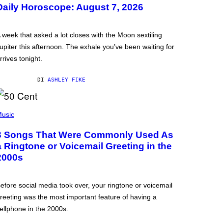
Daily Horoscope: August 7, 2026
 week that asked a lot closes with the Moon sextiling
upiter this afternoon. The exhale you’ve been waiting for
rrives tonight.
DI
ASHLEY FIKE
usic
3 Songs That Were Commonly Used As
a Ringtone or Voicemail Greeting in the
2000s
efore social media took over, your ringtone or voicemail
reeting was the most important feature of having a
ellphone in the 2000s.