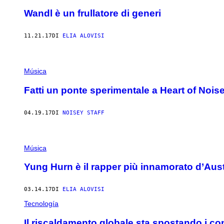
Wandl è un frullatore di generi
11.21.17
DI
ELIA ALOVISI
Música
Fatti un ponte sperimentale a Heart of Nois
04.19.17
DI
NOISEY STAFF
Música
Yung Hurn è il rapper più innamorato d’Aust
03.14.17
DI
ELIA ALOVISI
Tecnología
Il riscaldamento globale sta spostando i confi