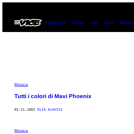
Vai
al
Apri
Magazine
Pulse
Life
Tech
Munch
contenuto
il
menu
Música
Tutti i colori di Mavi Phoenix
05.21.18
DI
ELIA ALOVISI
Música