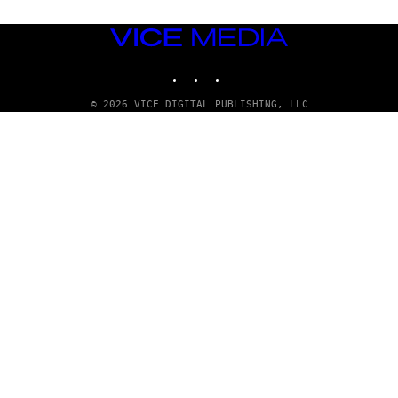
P
P
E
VICE
R
MEDIA
/
INSTAGRAM
TIKTOK
YOUTUBE
G
E
T
© 2026 VICE DIGITAL PUBLISHING, LLC
T
Y
I
M
A
G
E
S