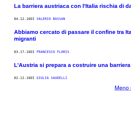
La barriera austriaca con l’Italia rischia di d
04.12.16
DI
VALERIO BASSAN
Abbiamo cercato di passare il confine tra It
migranti
03.17.16
DI
FRANCESCO FLORIS
L’Austria si prepara a costruire una barriera
02.12.16
DI
GIULIA SAUDELLI
Meno r