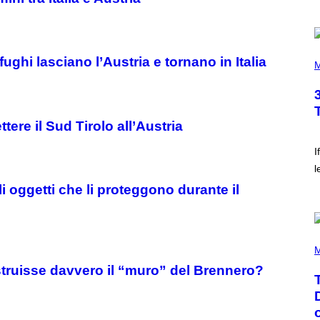
J
O
R
Q
U
P
E
fughi lasciano l’Austria e tornano in Italia
H
M
Z
O
/
T
G
O
E
B
T
Y
tere il Sud Tirolo all’Austria
T
K
Y
E
I
V
I
M
I
A
l
N
G
W
i oggetti che li proteggono durante il
E
I
S
N
T
E
R
(
/
P
M
G
H
E
struisse davvero il “muro” del Brennero?
O
T
T
T
O
Y
B
I
Y