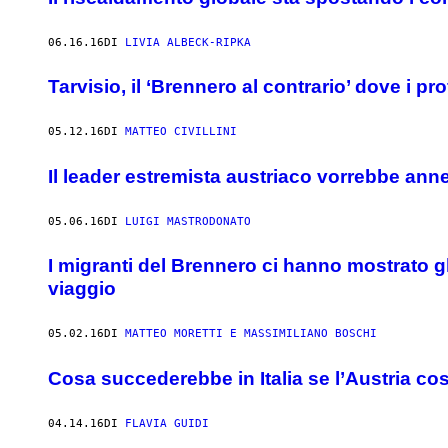
06.16.16
DI
LIVIA ALBECK-RIPKA
Tarvisio, il ‘Brennero al contrario’ dove i pro
05.12.16
DI
MATTEO CIVILLINI
Il leader estremista austriaco vorrebbe annet
05.06.16
DI
LUIGI MASTRODONATO
I migranti del Brennero ci hanno mostrato gl
viaggio
05.02.16
DI
MATTEO MORETTI E MASSIMILIANO BOSCHI
Cosa succederebbe in Italia se l’Austria co
04.14.16
DI
FLAVIA GUIDI