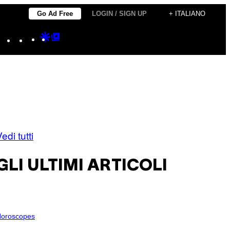
Go Ad Free
LOGIN / SIGN UP
+ ITALIANO
Instagram
TikTok
YouTube
Google
Google
Discover
Top
Posts
edi tutti
GLI ULTIMI ARTICOLI
oroscopes