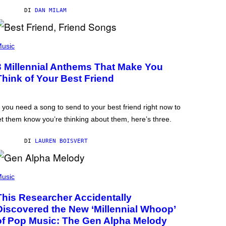
DI
DAN MILAM
usic
3 Millennial Anthems That Make You
Think of Your Best Friend
f you need a song to send to your best friend right now to
et them know you’re thinking about them, here’s three.
DI
LAUREN BOISVERT
usic
This Researcher Accidentally
Discovered the New ‘Millennial Whoop’
of Pop Music: The Gen Alpha Melody